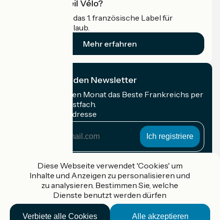
Was ist Accueil Vélo?
Accueil Vélo ist das 1. französische Label für
Radfahrer im Urlaub.
Mehr erfahren
Ich abonniere den Newsletter
Erhalten Sie jeden Monat das Beste Frankreichs per
Rad in Ihrem Postfach.
Meine E-Mail-Adresse
Meine
E-
Mail-
Anmeldebedingungen
Adresse
Diese Webseite verwendet 'Cookies' um
Inhalte und Anzeigen zu personalisieren und
Gefördert im Rahmen von Destination France
zu analysieren. Bestimmen Sie, welche
Dienste benutzt werden dürfen
Verbiete alle Cookies
Alle akzeptieren