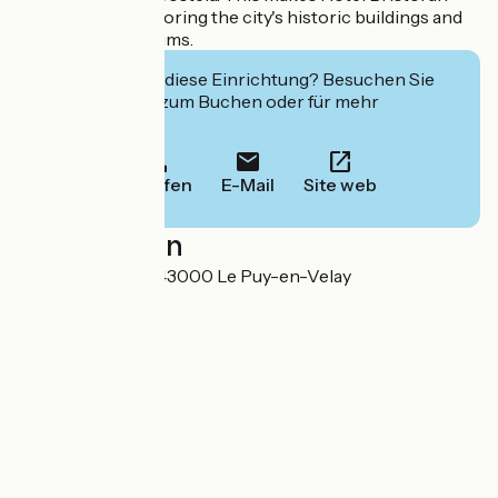
ideal base for exploring the city's historic buildings and
fascinating museums.
Interessiert Sie diese Einrichtung? Besuchen Sie
deren Website zum Buchen oder für mehr
Informationen.
Anrufen
E-Mail
Site web
Localisation
7-9 avenue Foch 43000 Le Puy-en-Velay