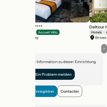
Hôtel Le Regina****
Deltour 
Hotels
Accueil Vélo
Hotels
Le Puy-en-Velay
Brive
Haben Sie eine Information zu dieser Einrichtung
für uns?
Ein Problem melden
Enregistrer
Contacter