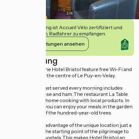
2
/
8
Diese Einrichtung ist Accueil Vélo zertifiziert und
verpflichtet sich, Radfahrer zu empfangen.
Ihre Verpflichtungen ansehen
Beschreibung
The 44 rooms at the Hotel Bristol feature free Wi-Fi and
flat-screen TVs in the centre of Le Puy-en-Velay.
The buffet breakfast served every morning includes
pastries, jam, cheese and ham. The restaurant La Table
de Félix prepares home cooking with local products. In
the summertime, you can enjoy your meals in the garden
under the shade of the hundred-year-old trees.
You can also take advantage of the unique location just a
few metres from the starting point of the pilgrimage to
Santiago de Compostela. This makes Hotel Bristol an