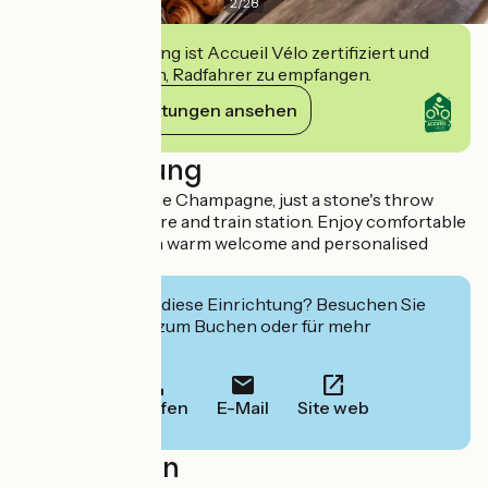
2
/
28
Diese Einrichtung ist Accueil Vélo zertifiziert und
verpflichtet sich, Radfahrer zu empfangen.
Ihre Verpflichtungen ansehen
Beschreibung
Stay at the Hôtel de Champagne, just a stone's throw
from the city centre and train station. Enjoy comfortable
accommodation, a warm welcome and personalised
service.
Interessiert Sie diese Einrichtung? Besuchen Sie
deren Website zum Buchen oder für mehr
Informationen.
Anrufen
E-Mail
Site web
Localisation