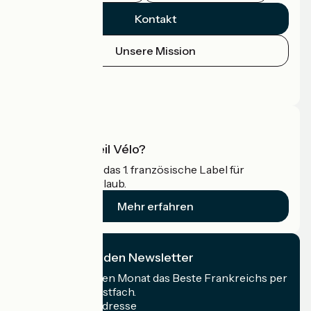
Kontakt
Unsere Mission
Pressebereich
Profi-Bereich
Was ist Accueil Vélo?
Accueil Vélo ist das 1. französische Label für
Radfahrer im Urlaub.
Mehr erfahren
Ich abonniere den Newsletter
Erhalten Sie jeden Monat das Beste Frankreichs per
Rad in Ihrem Postfach.
Meine E-Mail-Adresse