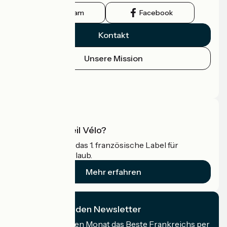
Instagram
Facebook
Kontakt
Unsere Mission
Pressebereich
Profi-Bereich
Was ist Accueil Vélo?
Accueil Vélo ist das 1. französische Label für
Radfahrer im Urlaub.
Mehr erfahren
Ich abonniere den Newsletter
Erhalten Sie jeden Monat das Beste Frankreichs per