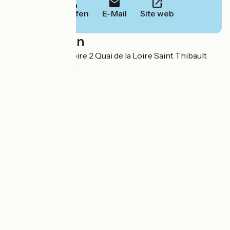
Anrufen
E-Mail
Site web
Localisation
SAS Le Lit de la Loire 2 Quai de la Loire Saint Thibault
18300 Saint-Satur