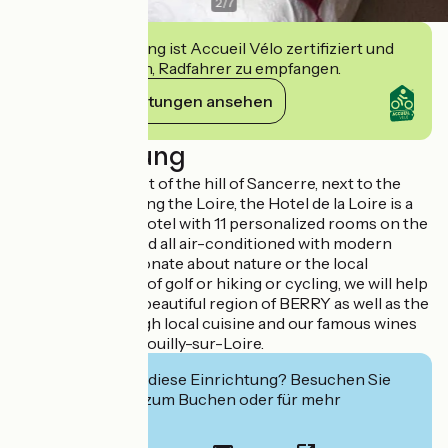
2
/
7
Diese Einrichtung ist Accueil Vélo zertifiziert und
verpflichtet sich, Radfahrer zu empfangen.
Ihre Verpflichtungen ansehen
Beschreibung
Located at the foot of the hill of Sancerre, next to the
vineyards and facing the Loire, the Hotel de la Loire is a
charming 3-star hotel with 11 personalized rooms on the
theme of travel and all air-conditioned with modern
equipment. Passionate about nature or the local
heritage, amateur of golf or hiking or cycling, we will help
you discover our beautiful region of BERRY as well as the
art of living through local cuisine and our famous wines
of Sancerre and Pouilly-sur-Loire.
Interessiert Sie diese Einrichtung? Besuchen Sie
deren Website zum Buchen oder für mehr
Informationen.