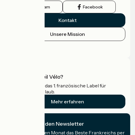
Instagram
Facebook
Kontakt
Unsere Mission
Pressebereich
Profi-Bereich
Was ist Accueil Vélo?
Accueil Vélo ist das 1. französische Label für
Radfahrer im Urlaub.
Mehr erfahren
Ich abonniere den Newsletter
Erhalten Sie jeden Monat das Beste Frankreichs per