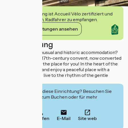
2
/
27
Diese Einrichtung ist Accueil Vélo zertifiziert und
verpflichtet sich, Radfahrer zu empfangen.
Ihre Verpflichtungen ansehen
Beschreibung
Are you a fan of unusual and historic accommodation?
Then this former 17th-century convent, now converted
into a hotel, is just the place for you! In the heart of the
city centre, come and enjoy a peaceful place with a
tasteful decor, and live to the rhythm of the gentle
Angevine!
Interessiert Sie diese Einrichtung? Besuchen Sie
deren Website zum Buchen oder für mehr
Informationen.
Anrufen
E-Mail
Site web