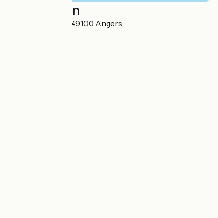
Localisation
8 rue des Ursules 49100 Angers