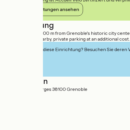
Ihre Verpflichtungen ansehen
Beschreibung
This hotel is just 400 m from Grenoble's historic city cente
Public parking nearby, private parking at an additional cost.
Interessiert Sie diese Einrichtung? Besuchen Sie deren
Localisation
12 rue Aristide Berges 38100 Grenoble