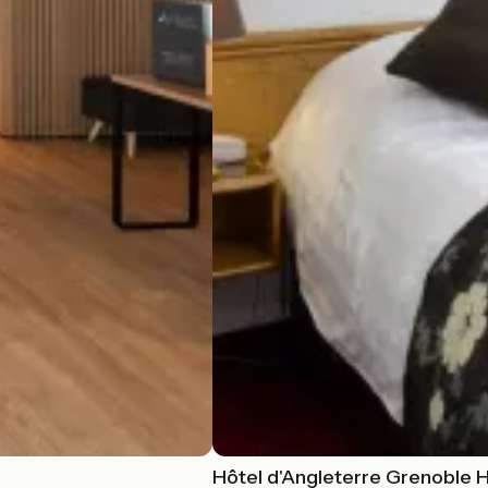
Hôtel d'Angleterre Grenoble 