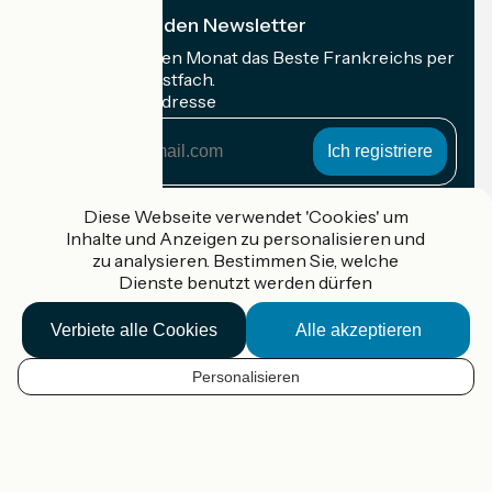
Ich abonniere den Newsletter
Erhalten Sie jeden Monat das Beste Frankreichs per
Rad in Ihrem Postfach.
Meine E-Mail-Adresse
Meine
E-
Mail-
Anmeldebedingungen
Adresse
Diese Webseite verwendet 'Cookies' um
Inhalte und Anzeigen zu personalisieren und
Gefördert im Rahmen von Destination France
zu analysieren. Bestimmen Sie, welche
Dienste benutzt werden dürfen
Verbiete alle Cookies
Alle akzeptieren
Accueil Vélo Pro
Kontakt
Personalisieren
Rechtliche Informationen
DE
Kontakt
Privacy policy
Kartenoptionen
Réalisation :
StudioJuillet
et
France Vélo Tourisme
Standard-Kartenhintergrund