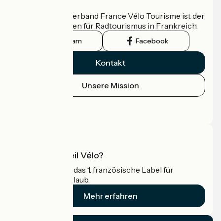
Wer sind wir?
Der nationale Verband France Vélo Tourisme ist der
offizielle Leitfaden für Radtourismus in Frankreich.
Instagram
Facebook
Kontakt
Unsere Mission
Pressebereich
Profi-Bereich
Was ist Accueil Vélo?
Accueil Vélo ist das 1. französische Label für
Radfahrer im Urlaub.
Mehr erfahren