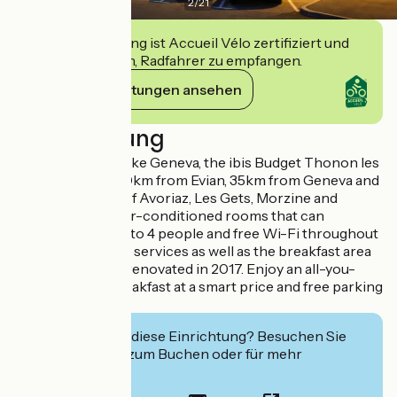
2
/
21
Diese Einrichtung ist Accueil Vélo zertifiziert und
verpflichtet sich, Radfahrer zu empfangen.
Ihre Verpflichtungen ansehen
Beschreibung
5 minutes from Lake Geneva, the ibis Budget Thonon les
Bains is located 10km from Evian, 35km from Geneva and
near the resorts of Avoriaz, Les Gets, Morzine and
Châtel. It has 85 air-conditioned rooms that can
accommodate up to 4 people and free Wi-Fi throughout
the hotel. General services as well as the breakfast area
were completely renovated in 2017. Enjoy an all-you-
can-eat buffet breakfast at a smart price and free parking
behind the hotel !
Interessiert Sie diese Einrichtung? Besuchen Sie
deren Website zum Buchen oder für mehr
Informationen.