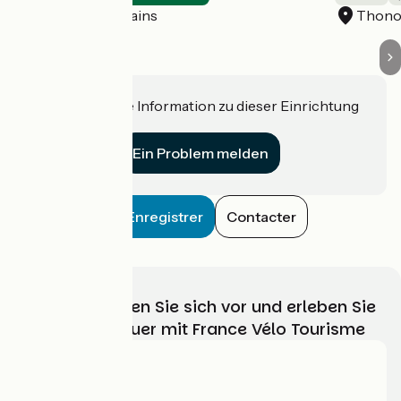
Thonon-les-Bains
Thono
Haben Sie eine Information zu dieser Einrichtung
für uns?
Ein Problem melden
Enregistrer
Contacter
Wählen, bereiten Sie sich vor und erleben Sie
Ihr Radabenteuer mit France Vélo Tourisme