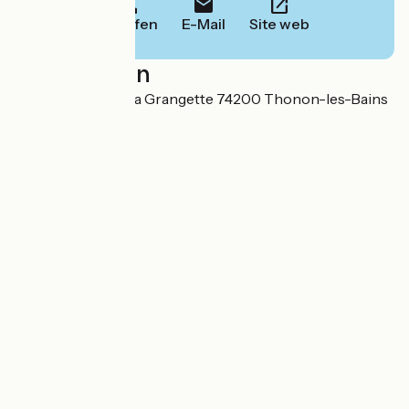
Anrufen
E-Mail
Site web
Localisation
16 Ter Avenue de la Grangette 74200 Thonon-les-Bains