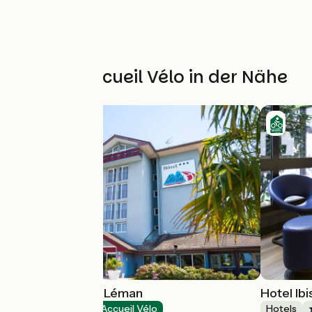
Weitere Accueil Vélo in der Nähe
Hotel Côté Sud Léman
Hotel Ib
Hotels
Accueil Vélo
Hotels