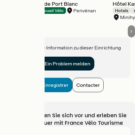
Le Grand Hôtel de Port Blanc
Hôtel Kas
Penvénan
Hotels
Accueil Vélo
Hotels
Minihy
Haben Sie eine Information zu dieser Einrichtung
für uns?
Ein Problem melden
Enregistrer
Contacter
Wählen, bereiten Sie sich vor und erleben Sie
Ihr Radabenteuer mit France Vélo Tourisme