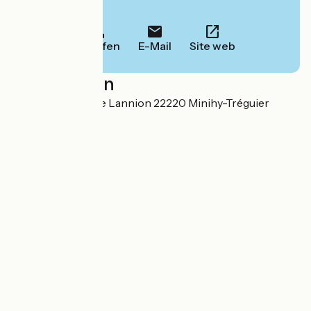
Informationen.
Anrufen
E-Mail
Site web
Localisation
Le Castel Route de Lannion 22220 Minihy-Tréguier