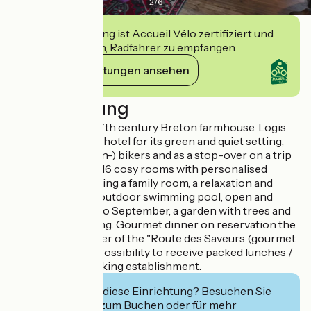
2
/
6
Diese Einrichtung ist Accueil Vélo zertifiziert und
verpflichtet sich, Radfahrer zu empfangen.
Ihre Verpflichtungen ansehen
Beschreibung
3-star Hotel in a 17th century Breton farmhouse. Logis
recommends this hotel for its green and quiet setting,
ideal for (mountain-) bikers and as a stop-over on a trip
through Brittany. 16 cosy rooms with personalised
decoration, including a family room, a relaxation and
reading room, an outdoor swimming pool, open and
heated from May to September, a garden with trees and
free private parking. Gourmet dinner on reservation the
day before. Member of the "Route des Saveurs (gourmet
route)“ network. Possibility to receive packed lunches /
picnics. Non-smoking establishment.
Interessiert Sie diese Einrichtung? Besuchen Sie
deren Website zum Buchen oder für mehr