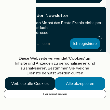
Ich abonniere den Newsletter
Erhalten Sie jeden Monat das Beste Frankreichs per
Rad in Ihrem Postfach.
Meine E-Mail-Adresse
Meine
E-
Mail-
Anmeldebedingungen
Adresse
Diese Webseite verwendet 'Cookies' um
Inhalte und Anzeigen zu personalisieren und
Gefördert im Rahmen von Destination France
zu analysieren. Bestimmen Sie, welche
Dienste benutzt werden dürfen
Verbiete alle Cookies
Alle akzeptieren
Accueil Vélo Pro
Kontakt
Personalisieren
Rechtliche Informationen
DE
Kontakt
Privacy policy
Kartenoptionen
Réalisation :
StudioJuillet
et
France Vélo Tourisme