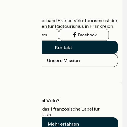
Wer sind wir?
Der nationale Verband France Vélo Tourisme ist der
offizielle Leitfaden für Radtourismus in Frankreich.
Instagram
Facebook
Kontakt
Unsere Mission
Pressebereich
Profi-Bereich
Was ist Accueil Vélo?
Accueil Vélo ist das 1. französische Label für
Radfahrer im Urlaub.
Mehr erfahren