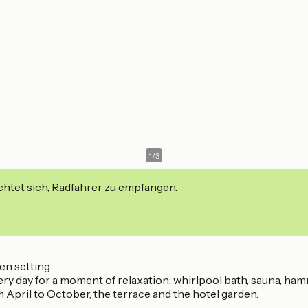
1
/
3
ichtet sich, Radfahrer zu empfangen.
en setting.
y day for a moment of relaxation: whirlpool bath, sauna, h
April to October, the terrace and the hotel garden.