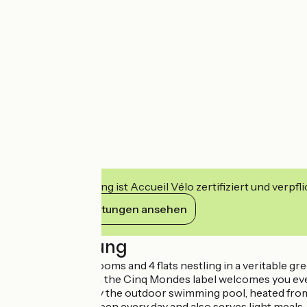
Diese Einrichtung ist Accueil Vélo zertifiziert und verpfl
Ihre Verpflichtungen ansehen
Beschreibung
The hotel has 11 rooms and 4 flats nestling in a veritable gre
A 300m2 spa with the Cinq Mondes label welcomes you ever
You can also enjoy the outdoor swimming pool, heated from 
The tea room is open every day and also serves light meals.