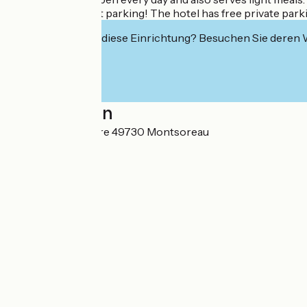
Don't worry about parking! The hotel has free private parki
Interessiert Sie diese Einrichtung? Besuchen Sie deren
Localisation
9 avenue de la Loire 49730 Montsoreau