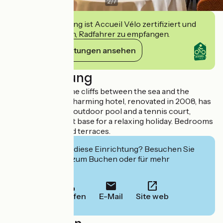
2
/
7
Diese Einrichtung ist Accueil Vélo zertifiziert und
verpflichtet sich, Radfahrer zu empfangen.
Ihre Verpflichtungen ansehen
Beschreibung
Magical spot on the cliffs between the sea and the
mountains. This charming hotel, renovated in 2008, has
gardens, a heated outdoor pool and a tennis court,
making it a perfect base for a relaxing holiday. Bedrooms
with balconies and terraces.
Interessiert Sie diese Einrichtung? Besuchen Sie
deren Website zum Buchen oder für mehr
Informationen.
Anrufen
E-Mail
Site web