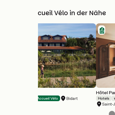
Weitere Accueil Vélo in der Nähe
Hôtel Kaliko
Hôtel Pa
Bidart
Hotels
Accueil Vélo
Hotels
Saint-