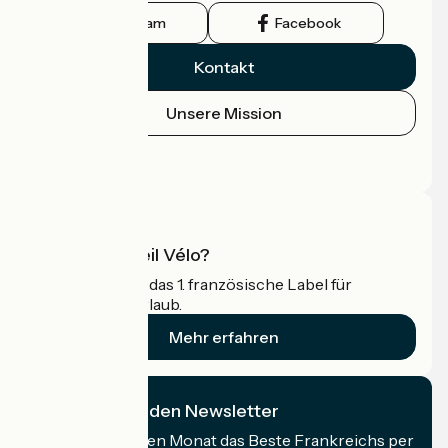
Instagram
Facebook
Kontakt
Unsere Mission
Pressebereich
Profi-Bereich
Was ist Accueil Vélo?
Accueil Vélo ist das 1. französische Label für
Radfahrer im Urlaub.
Mehr erfahren
Ich abonniere den Newsletter
Erhalten Sie jeden Monat das Beste Frankreichs per