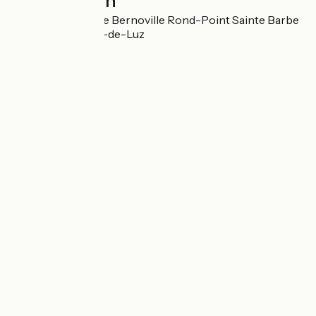
Localisation
1 avenue Gaëtan de Bernoville Rond-Point Sainte Barbe
64500 Saint-Jean-de-Luz