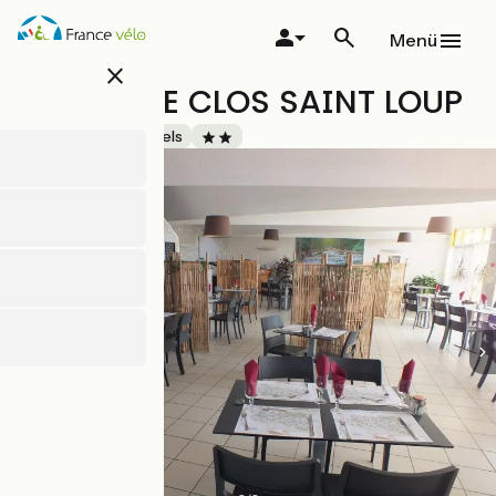
Direkt
zum
Menü
Inhalt
close
HÔTEL - LE CLOS SAINT LOUP
Accueil Vélo
Hotels