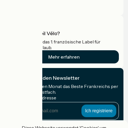
Pressebereich
Profi-Bereich
Was ist Accueil Vélo?
Accueil Vélo ist das 1. französische Label für
Radfahrer im Urlaub.
Mehr erfahren
Ich abonniere den Newsletter
Erhalten Sie jeden Monat das Beste Frankreichs per
Rad in Ihrem Postfach.
Meine E-Mail-Adresse
Meine
E-
Mail-
Anmeldebedingungen
Adresse
Diese Webseite verwendet 'Cookies' um