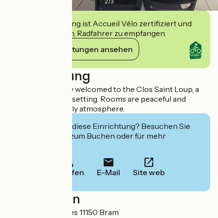
2
/
3
Diese Einrichtung ist Accueil Vélo zertifiziert und
verpflichtet sich, Radfahrer zu empfangen.
Ihre Verpflichtungen ansehen
Beschreibung
Guests are warmly welcomed to the Clos Saint Loup, a
hotel in a modern setting. Rooms are peaceful and
comfortable. Family atmosphere.
Interessiert Sie diese Einrichtung? Besuchen Sie
deren Website zum Buchen oder für mehr
Informationen.
Anrufen
E-Mail
Site web
Localisation
69 avenue du Razès 11150 Bram