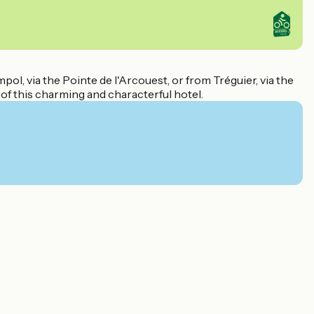
ol, via the Pointe de l'Arcouest, or from Tréguier, via the
 of this charming and characterful hotel.