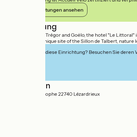
Ihre Verpflichtungen ansehen
Beschreibung
Situated between Trégor and Goëlo, the hotel "Le Littoral" i
exceptional and unique site of the Sillon de Talbert, nature
Interessiert Sie diese Einrichtung? Besuchen Sie deren
Localisation
8 rue Saint-Christophe 22740 Lézardrieux