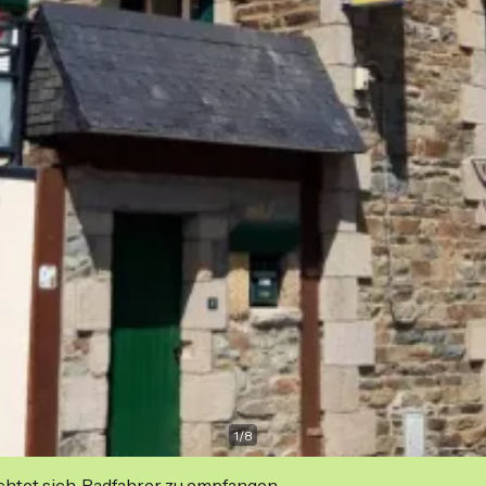
1
/
8
ichtet sich, Radfahrer zu empfangen.