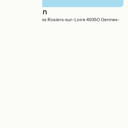
Localisation
5 rue de la Croix Les Rosiers-sur-Loire 49350 Gennes-
Val-de-Loire