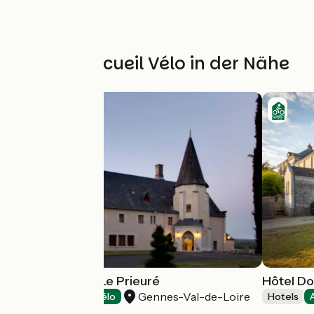
Weitere Accueil Vélo in der Nähe
Hôtel Château Le Prieuré
Hôtel Do
Gennes-Val-de-Loire
Hotels
Accueil Vélo
Hotels