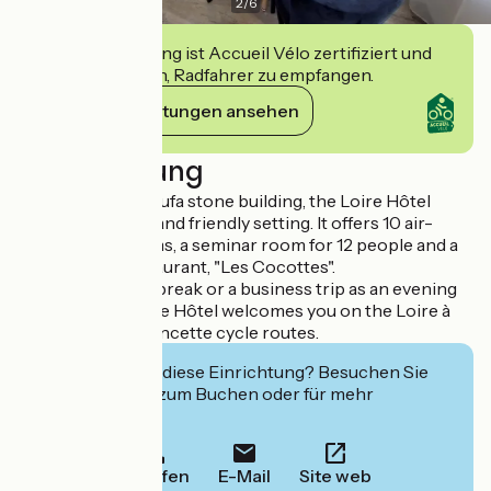
2
/
6
Diese Einrichtung ist Accueil Vélo zertifiziert und
verpflichtet sich, Radfahrer zu empfangen.
Ihre Verpflichtungen ansehen
Beschreibung
Set in an elegant tufa stone building, the Loire Hôtel
offers an elegant and friendly setting. It offers 10 air-
conditioned rooms, a seminar room for 12 people and a
bistronomic restaurant, "Les Cocottes".
Ideal for a tourist break or a business trip as an evening
stopover, the Loire Hôtel welcomes you on the Loire à
Vélo and Vélo Francette cycle routes.
Interessiert Sie diese Einrichtung? Besuchen Sie
deren Website zum Buchen oder für mehr
Informationen.
Anrufen
E-Mail
Site web