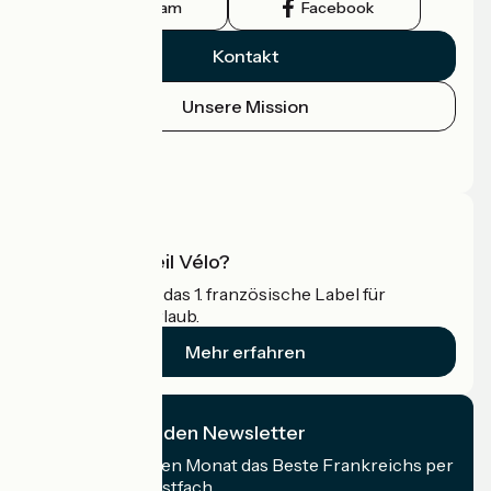
Instagram
Facebook
Kontakt
Unsere Mission
Pressebereich
Profi-Bereich
Was ist Accueil Vélo?
Accueil Vélo ist das 1. französische Label für
Radfahrer im Urlaub.
Mehr erfahren
Ich abonniere den Newsletter
Erhalten Sie jeden Monat das Beste Frankreichs per
Rad in Ihrem Postfach.