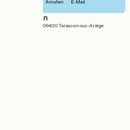
Anrufen
E-Mail
Localisation
2, Rue Saint Roch 09400 Tarascon-sur-Ariège