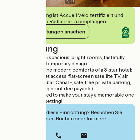
2
/
10
Diese Einrichtung ist Accueil Vélo zertifiziert und
verpflichtet sich, Radfahrer zu empfangen.
Ihre Verpflichtungen ansehen
Beschreibung
The hotel offers 15 spacious, bright rooms, tastefully
furnished in a contemporary design.
Equipped with all the modern comforts of a 3-star hotel:
telephone, Internet access, flat-screen satellite TV, air
conditioning, minibar, Canal +, safe, free private parking,
electric recharging point (fee payable)...
everything you need to make your stay a memorable one
in an exceptional setting!
Interessiert Sie diese Einrichtung? Besuchen Sie
deren Website zum Buchen oder für mehr
Informationen.