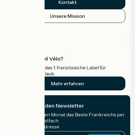
Kontakt
Unsere Mission
Pressebereich
Profi-Bereich
Was ist Accueil Vélo?
Accueil Vélo ist das 1. französische Label für
Radfahrer im Urlaub.
Mehr erfahren
Ich abonniere den Newsletter
Erhalten Sie jeden Monat das Beste Frankreichs per
Rad in Ihrem Postfach.
Meine E-Mail-Adresse