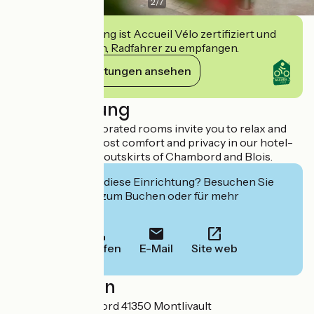
2
/
7
Diese Einrichtung ist Accueil Vélo zertifiziert und
verpflichtet sich, Radfahrer zu empfangen.
Ihre Verpflichtungen ansehen
Beschreibung
Our tastefully decorated rooms invite you to relax and
unwind in the utmost comfort and privacy in our hotel-
restaurant on the outskirts of Chambord and Blois.
Interessiert Sie diese Einrichtung? Besuchen Sie
deren Website zum Buchen oder für mehr
Informationen.
Anrufen
E-Mail
Site web
Localisation
25 Rue de Chambord 41350 Montlivault