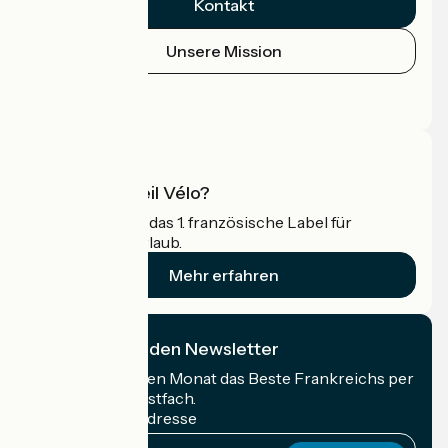
Kontakt
Unsere Mission
Pressebereich
Profi-Bereich
Was ist Accueil Vélo?
Accueil Vélo ist das 1. französische Label für
Radfahrer im Urlaub.
Mehr erfahren
Ich abonniere den Newsletter
Erhalten Sie jeden Monat das Beste Frankreichs per
Rad in Ihrem Postfach.
Meine E-Mail-Adresse