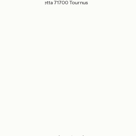
2-4, avenue Gambetta 71700 Tournus