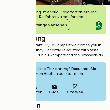
2
/
26
Diese Einrichtung ist Accueil Vélo zertifiziert und
verpflichtet sich, Radfahrer zu empfangen.
Ihre Verpflichtungen ansehen
Beschreibung
The hotel-restaurant ***, Le Rempart welcomes you in
the heart of Burgundy. Recently renovated with taste,
you can enjoy the Pub du Rempart and the Brasserie du
Rempart.
Interessiert Sie diese Einrichtung? Besuchen Sie
deren Website zum Buchen oder für mehr
Informationen.
Anrufen
E-Mail
Site web
Localisation