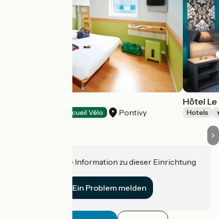
Ibis Budget
Hôtel Le
Pontivy
Hotels
Accueil Vélo
Hotels
Haben Sie eine Information zu dieser Einrichtung
für uns?
Ein Problem melden