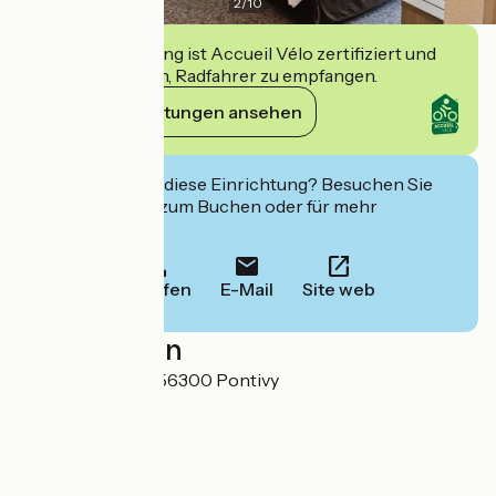
2
/
10
Diese Einrichtung ist Accueil Vélo zertifiziert und
verpflichtet sich, Radfahrer zu empfangen.
Ihre Verpflichtungen ansehen
Interessiert Sie diese Einrichtung? Besuchen Sie
deren Website zum Buchen oder für mehr
Informationen.
Anrufen
E-Mail
Site web
Localisation
90 rue Nationale 56300 Pontivy