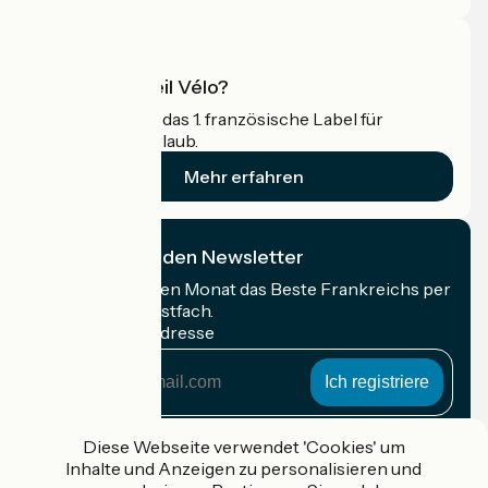
Was ist Accueil Vélo?
Accueil Vélo ist das 1. französische Label für
Radfahrer im Urlaub.
Mehr erfahren
Ich abonniere den Newsletter
Erhalten Sie jeden Monat das Beste Frankreichs per
Rad in Ihrem Postfach.
Meine E-Mail-Adresse
Meine
E-
Mail-
Anmeldebedingungen
Adresse
Diese Webseite verwendet 'Cookies' um
Inhalte und Anzeigen zu personalisieren und
Gefördert im Rahmen von Destination France