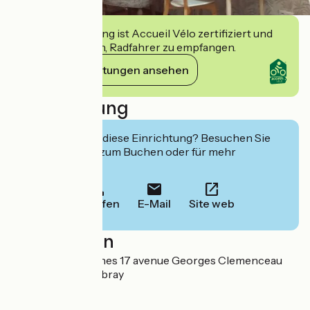
Diese Einrichtung ist Accueil Vélo zertifiziert und
verpflichtet sich, Radfahrer zu empfangen.
Ihre Verpflichtungen ansehen
Beschreibung
Interessiert Sie diese Einrichtung? Besuchen Sie
deren Website zum Buchen oder für mehr
Informationen.
Anrufen
E-Mail
Site web
Localisation
Hôtel Les Aubépines 17 avenue Georges Clemenceau
28120 Illiers-Combray