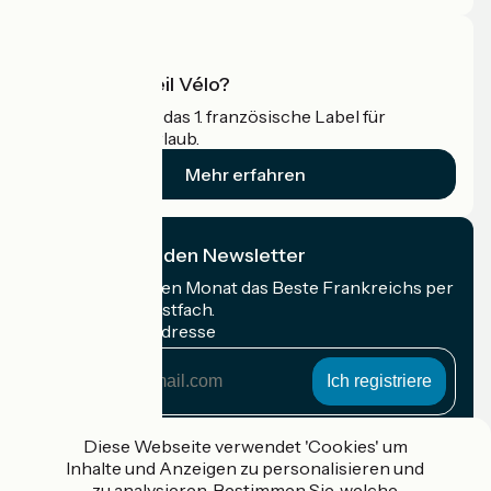
Was ist Accueil Vélo?
Accueil Vélo ist das 1. französische Label für
Radfahrer im Urlaub.
Mehr erfahren
Ich abonniere den Newsletter
Erhalten Sie jeden Monat das Beste Frankreichs per
Rad in Ihrem Postfach.
Meine E-Mail-Adresse
Meine
E-
Mail-
Anmeldebedingungen
Adresse
Diese Webseite verwendet 'Cookies' um
Inhalte und Anzeigen zu personalisieren und
Gefördert im Rahmen von Destination France
zu analysieren. Bestimmen Sie, welche