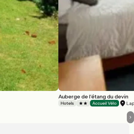
Auberge de l'étang du devin
Lap
Hotels
Accueil Vélo