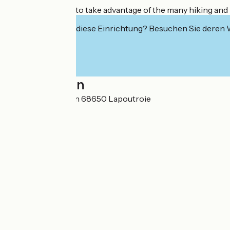
You'll also be able to take advantage of the many hiking and 
Interessiert Sie diese Einrichtung? Besuchen Sie deren
Localisation
105 Etang du Devin 68650 Lapoutroie