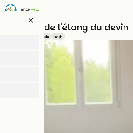
Direkt
zum
Inhalt
close
Auberge de l'étang du devin
Accueil Vélo
Hotels