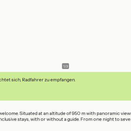
1
/
3
ichtet sich, Radfahrer zu empfangen.
welcome. Situated at an altitude of 950 m with panoramic vie
nclusive stays, with or without a guide. From one night to sever