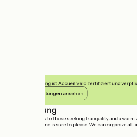
Diese Einrichtung ist Accueil Vélo zertifiziert und verpfl
Ihre Verpflichtungen ansehen
Beschreibung
Our home appeals to those seeking tranquility and a warm 
Our regional cuisine is sure to please. We can organize all-i
sauna.