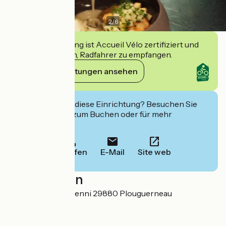
2
/
6
Diese Einrichtung ist Accueil Vélo zertifiziert und
verpflichtet sich, Radfahrer zu empfangen.
Ihre Verpflichtungen ansehen
Interessiert Sie diese Einrichtung? Besuchen Sie
deren Website zum Buchen oder für mehr
Informationen.
Anrufen
E-Mail
Site web
Localisation
Plage de Lilia Kervenni 29880 Plouguerneau