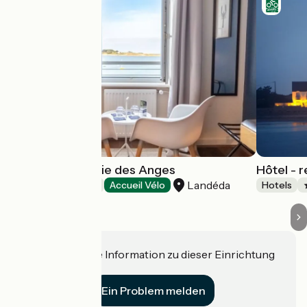
Hôtel Spa La Baie des Anges
Hôtel - 
Landéda
Hotels
Accueil Vélo
Hotels
Haben Sie eine Information zu dieser Einrichtung
für uns?
Ein Problem melden