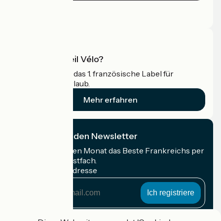
Pressebereich
Profi-Bereich
Was ist Accueil Vélo?
Accueil Vélo ist das 1. französische Label für
Radfahrer im Urlaub.
Mehr erfahren
Ich abonniere den Newsletter
Erhalten Sie jeden Monat das Beste Frankreichs per
Rad in Ihrem Postfach.
Meine E-Mail-Adresse
Meine
E-
Mail-
Anmeldebedingungen
Adresse