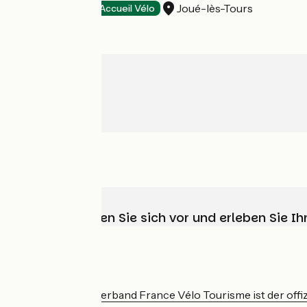
Joué-lès-Tours
Hotels
Accueil Vélo
Wählen, bereiten Sie sich vor und erleben Sie 
Wer sind wir?
Der nationale Verband France Vélo Tourisme ist der offiz