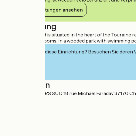
Ihre Verpflichtungen ansehen
Beschreibung
Novotel Tours Sud is situated in the heart of the Touraine 
conditioned bedrooms, in a wooded park with swimming pool
Interessiert Sie diese Einrichtung? Besuchen Sie deren
Localisation
IBIS STYLES TOURS SUD 18 rue Michaël Faraday 37170 Ch