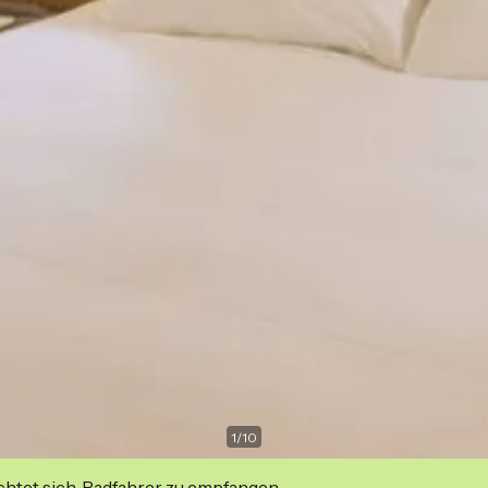
1
/
10
ichtet sich, Radfahrer zu empfangen.