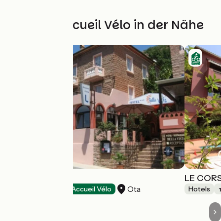
Weitere Accueil Vélo in der Nähe
BELLA VISTA
LE COR
Ota
Hotels
Accueil Vélo
Hotels