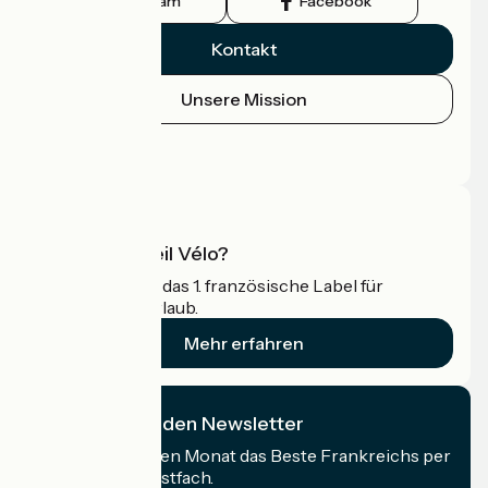
Instagram
Facebook
Kontakt
Unsere Mission
Pressebereich
Profi-Bereich
Was ist Accueil Vélo?
Accueil Vélo ist das 1. französische Label für
Radfahrer im Urlaub.
Mehr erfahren
Ich abonniere den Newsletter
Erhalten Sie jeden Monat das Beste Frankreichs per
Rad in Ihrem Postfach.