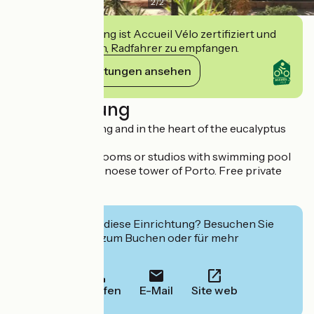
2
/
2
Diese Einrichtung ist Accueil Vélo zertifiziert und
verpflichtet sich, Radfahrer zu empfangen.
Ihre Verpflichtungen ansehen
Beschreibung
In a majestic setting and in the heart of the eucalyptus
forest.
Air-conditioned rooms or studios with swimming pool
and view of the Genoese tower of Porto. Free private
parking
Interessiert Sie diese Einrichtung? Besuchen Sie
deren Website zum Buchen oder für mehr
Informationen.
Anrufen
E-Mail
Site web