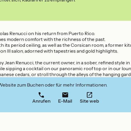
colas Renucci on his return from Puerto Rico.
nes modern comfort with the richness of the past.
th its period ceiling, as well as the Corsican room, a former ki
on III salon, adorned with tapestries and gold highlights.
 Jean Renucci, the current owner, in a sober, refined style i
e sipping a cocktail on our panoramic roof top or in our loun
anese cedars, or stroll through the alleys of the hanging gard
 Website zum Buchen oder für mehr Informationen.
Anrufen
E-Mail
Site web