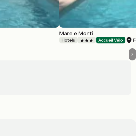
Mare e Monti
F
Hotels
Accueil Vélo