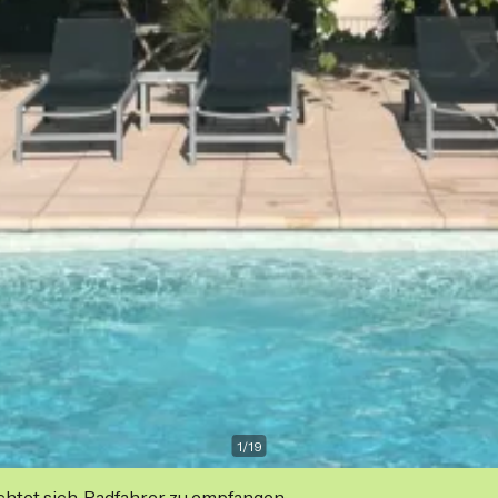
1
/
19
ichtet sich, Radfahrer zu empfangen.