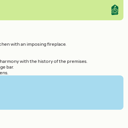
tchen with an imposing fireplace.
n harmony with the history of the premises.
ge bar.
ens.