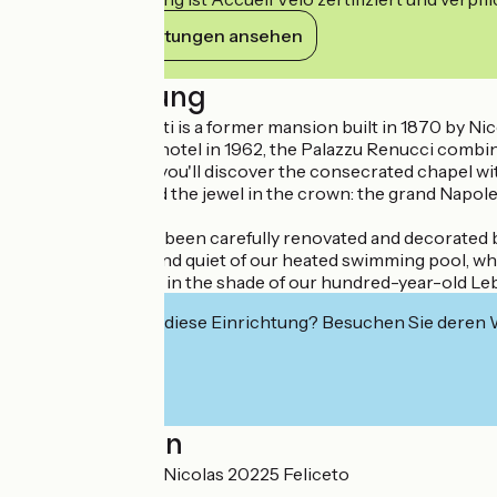
Ihre Verpflichtungen ansehen
Beschreibung
Hôtel Mare e Monti is a former mansion built in 1870 by Ni
Converted into a hotel in 1962, the Palazzu Renucci combi
On the first floor, you'll discover the consecrated chapel wi
Upstairs you'll find the jewel in the crown: the grand Napole
All 18 rooms have been carefully renovated and decorated by
Enjoy the peace and quiet of our heated swimming pool, whil
You can also relax in the shade of our hundred-year-old Leb
Interessiert Sie diese Einrichtung? Besuchen Sie deren
Localisation
4 Boulevard Saint Nicolas 20225 Feliceto