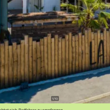
1
/
10
ichtet sich, Radfahrer zu empfangen.