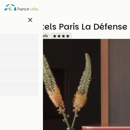
Direkt
zum
Inhalt
close
OKKO Hotels Paris La Défense
Accueil Vélo
Hotels