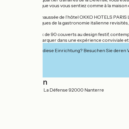
disposition pour que vous vous sentiez comme à la maison e
Situé au rez-de-chaussée de l’hôtel OKKO HOTELS PARIS LA D
partager et classiques de la gastronomie italienne revisités
Ce lieu chaleureux de 90 couverts au design festif, contemp
Laissez-vous embarquer dans une expérience conviviale et a
Interessiert Sie diese Einrichtung? Besuchen Sie deren
Localisation
2261 boulevard de La Défense 92000 Nanterre