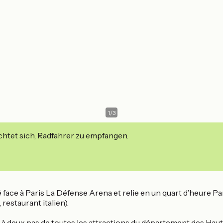
1
/
3
ichtet sich, Radfahrer zu empfangen.
e à Paris La Défense Arena et relie en un quart d’heure Par
 restaurant italien).
s à deux pas de toutes les attractions du département des Haut