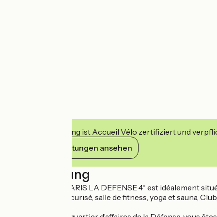
Diese Einrichtung ist Accueil Vélo zertifiziert und verpfl
Ihre Verpflichtungen ansehen
Beschreibung
OKKO HOTELS PARIS LA DEFENSE 4* est idéalement situé fac
(parking à vélo sécurisé, salle de fitness, yoga et sauna, Club,
En plein cœur du quartier d’affaires de la Défense, vous ête