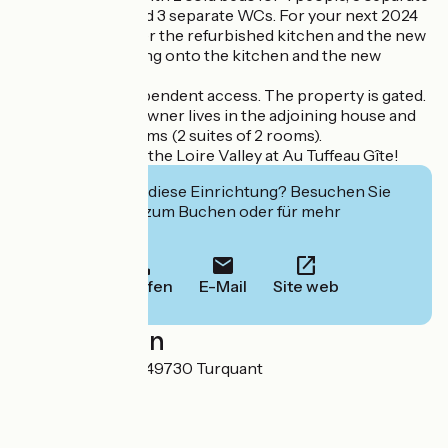
shower rooms and 3 separate WCs. For your next 2024
bookings, discover the refurbished kitchen and the new
dining area opening onto the kitchen and the new
terrace.
The gîte has independent access. The property is gated.
Please note: the owner lives in the adjoining house and
offers 4 guest rooms (2 suites of 2 rooms).
Enjoy your stay in the Loire Valley at Au Tuffeau Gîte!
Interessiert Sie diese Einrichtung? Besuchen Sie
deren Website zum Buchen oder für mehr
Informationen.
Anrufen
E-Mail
Site web
Localisation
3 rue du Val Hulin 49730 Turquant