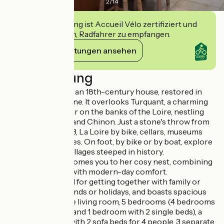
2
/
14
Diese Einrichtung ist Accueil Vélo zertifiziert und
verpflichtet sich, Radfahrer zu empfangen.
Ihre Verpflichtungen ansehen
Beschreibung
"Au Tuffeau Gîte is an 18th-century house, restored in
white chateau stone. It overlooks Turquant, a charming
village of character on the banks of the Loire, nestling
between Saumur and Chinon. Just a stone's throw from
vineyards, the GR3, La Loire by bike, cellars, museums
and troglodyte sites. On foot, by bike or by boat, explore
the picturesque villages steeped in history.
Marie-Laure welcomes you to her cosy nest, combining
old-world charm with modern-day comfort.
This house is ideal for getting together with family or
friends, for weekends or holidays, and boasts spacious
living areas: a large living room, 5 bedrooms (4 bedrooms
with 1 double bed and 1 bedroom with 2 single beds), a
large mezzanine with 2 sofa beds for 4 people, 3 separate