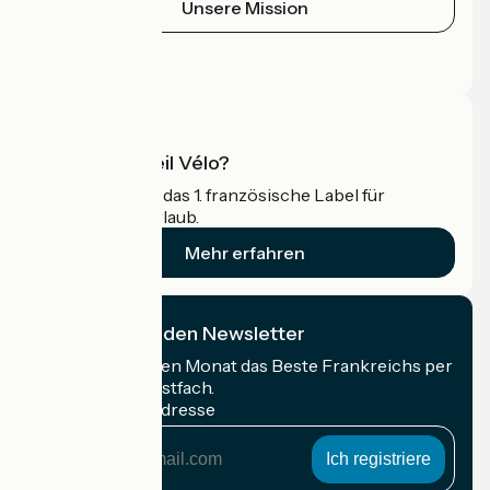
Unsere Mission
Pressebereich
Profi-Bereich
Was ist Accueil Vélo?
Accueil Vélo ist das 1. französische Label für
Radfahrer im Urlaub.
Mehr erfahren
Ich abonniere den Newsletter
Erhalten Sie jeden Monat das Beste Frankreichs per
Rad in Ihrem Postfach.
Meine E-Mail-Adresse
Meine
E-