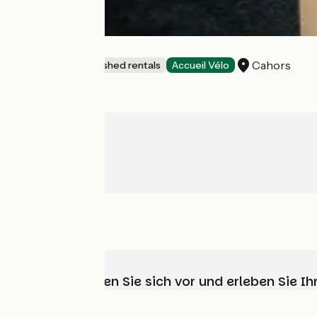
Bleu nid
Cahors
Lodgings and furnished rentals
Accueil Vélo
Wählen, bereiten Sie sich vor und erleben Sie 