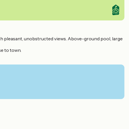
ith pleasant, unobstructed views. Above-ground pool, large
se to town.