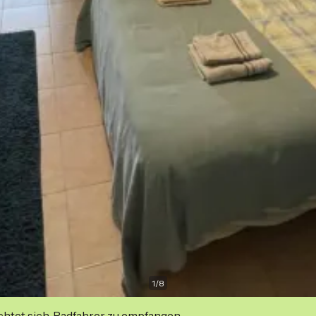
1
/
8
ichtet sich, Radfahrer zu empfangen.