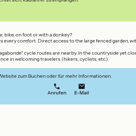
, bike, on foot or with a donkey?
s every comfort. Direct access to the large fenced garden, w
agabonde" cycle routes are nearby. In the countryside yet clo
e in welcoming travelers (hikers, cyclists, etc.).
 Website zum Buchen oder für mehr Informationen.
Anrufen
E-Mail