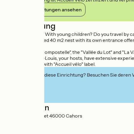
Ihre Verpflichtungen ansehen
Beschreibung
Are you a couple? With young children? Do you travel by car
This well-appointed 40 m2 nest with its own entrance offer
fenced garden.
The "Chemin de Compostelle", the "Vallée du Lot" and "La V
Françoise & Jean-Louis, your hosts, have extensive experienc
Accommodation with "Accueil vélo" label.
Interessiert Sie diese Einrichtung? Besuchen Sie deren
Localisation
865 Côte de Nouret 46000 Cahors