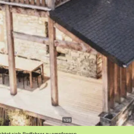
1
/
26
ichtet sich, Radfahrer zu empfangen.