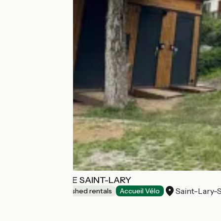
CHALET HYGGE SAINT-LARY
Saint-Lary-
Lodgings and furnished rentals
Accueil Vélo