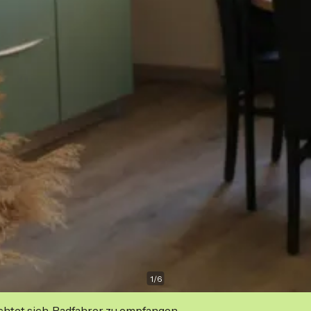
1
/
6
ichtet sich, Radfahrer zu empfangen.