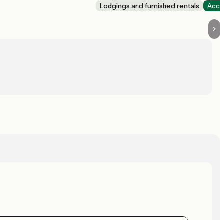
Lodgings and furnished rentals
Acc