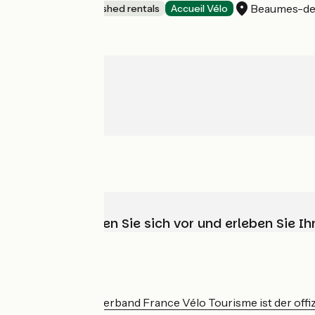
Beaumes-de
Lodgings and furnished rentals
Accueil Vélo
Wählen, bereiten Sie sich vor und erleben Sie 
Wer sind wir?
Der nationale Verband France Vélo Tourisme ist der offiz