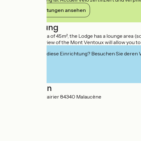
Ihre Verpflichtungen ansehen
Beschreibung
With a surface area of 45m², the Lodge has a lounge area (sof
Its terrace with a view of the Mont Ventoux will allow you t
Interessiert Sie diese Einrichtung? Besuchen Sie deren
Localisation
726, Chemin de Clairier 84340 Malaucène