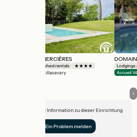
LA VILLA DES MERCIÈRES
DOMAIN
Lodgings and furnished rentals
Lodgings 
Villasavary
Accueil Vélo
Accueil V
Haben Sie eine Information zu dieser Einrichtung
für uns?
Ein Problem melden