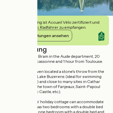
Diese Einrichtung ist Accueil Vélo zertifiziert und
verpflichtet sich, Radfahrer zu empfangen.
Ihre Verpflichtungen ansehen
Beschreibung
Holiday cottage in Bram in the Aude department, 20
minutes from Carcassonne and 1 hour from Toulouse.
Enjoy this little haven located a stone's throw from the
Canal du Midi and Lake Buzerens (ideal for swimming
during the season) and close to many sites in Cathar
country (such as the town of Fanjeaux, Saint-Papoul
Abbey and Saissac Castle, etc.).
The ‘Bois de Cèdre’ holiday cottage can accommodate
up to 8 people. It has two bedrooms with a double bed
and shower room, one bedroom with a double bed and