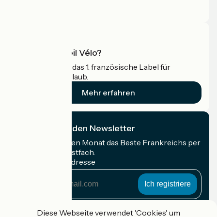
Profi-Bereich
Was ist Accueil Vélo?
Accueil Vélo ist das 1. französische Label für
Radfahrer im Urlaub.
Mehr erfahren
Ich abonniere den Newsletter
Erhalten Sie jeden Monat das Beste Frankreichs per
Rad in Ihrem Postfach.
Meine E-Mail-Adresse
Meine
E-
Mail-
Anmeldebedingungen
Adresse
Diese Webseite verwendet 'Cookies' um