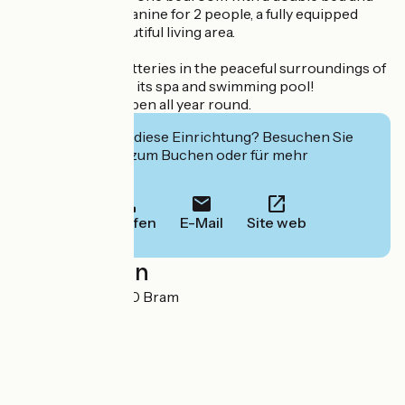
bathroom, a mezzanine for 2 people, a fully equipped
kitchen and a beautiful living area.
Recharge your batteries in the peaceful surroundings of
the property, with its spa and swimming pool!
Holiday cottage open all year round.
Interessiert Sie diese Einrichtung? Besuchen Sie
deren Website zum Buchen oder für mehr
Informationen.
Anrufen
E-Mail
Site web
Localisation
Port de Bram 11150 Bram