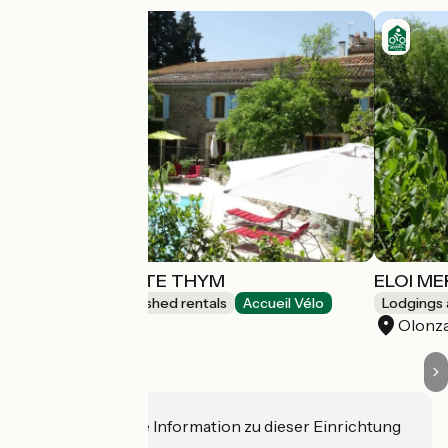
ELOI MERLE-GÎTE THYM
ELOI ME
Lodgings and furnished rentals
Accueil Vélo
Lodgings 
Olonzac
Olonz
Haben Sie eine Information zu dieser Einrichtung
für uns?