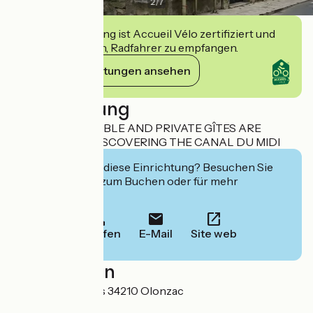
2
/
7
Diese Einrichtung ist Accueil Vélo zertifiziert und
verpflichtet sich, Radfahrer zu empfangen.
Ihre Verpflichtungen ansehen
Beschreibung
OUR COMFORTABLE AND PRIVATE GÎTES ARE
PERFECT FOR DISCOVERING THE CANAL DU MIDI
Interessiert Sie diese Einrichtung? Besuchen Sie
deren Website zum Buchen oder für mehr
Informationen.
Anrufen
E-Mail
Site web
Localisation
1 Avenue d'Homps 34210 Olonzac