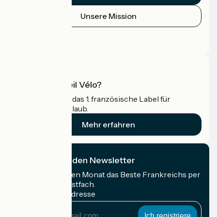
Unsere Mission
Pressebereich
Profi-Bereich
Was ist Accueil Vélo?
Accueil Vélo ist das 1. französische Label für
Radfahrer im Urlaub.
Mehr erfahren
Ich abonniere den Newsletter
Erhalten Sie jeden Monat das Beste Frankreichs per
Rad in Ihrem Postfach.
Meine E-Mail-Adresse
Meine