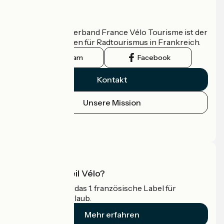
Wer sind wir?
Der nationale Verband France Vélo Tourisme ist der
offizielle Leitfaden für Radtourismus in Frankreich.
Instagram
Facebook
Kontakt
Unsere Mission
Pressebereich
Profi-Bereich
Was ist Accueil Vélo?
Accueil Vélo ist das 1. französische Label für
Radfahrer im Urlaub.
Mehr erfahren