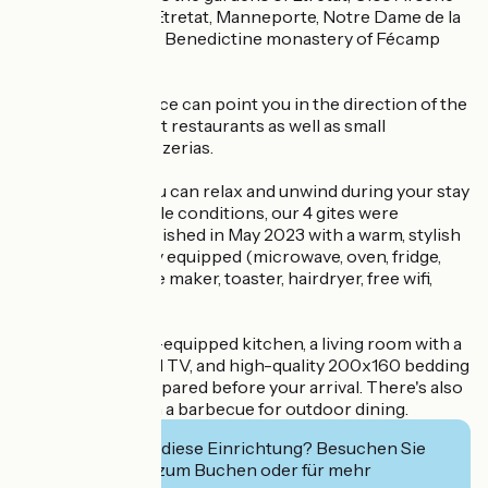
LUPIN, Aiguille d'Etretat, Manneporte, Notre Dame de la
Garde church, the Benedictine monastery of Fécamp
and much more!
Virginie and Fabrice can point you in the direction of the
best local gourmet restaurants as well as small
brasseries and pizzerias.
To ensure that you can relax and unwind during your stay
in the best possible conditions, our 4 gites were
completely refurbished in May 2023 with a warm, stylish
decor and are fully equipped (microwave, oven, fridge,
dishwasher, coffee maker, toaster, hairdryer, free wifi,
etc.).
You'll enjoy a fully-equipped kitchen, a living room with a
large-screen Qled TV, and high-quality 200x160 bedding
that we'll have prepared before your arrival. There's also
a garden area with a barbecue for outdoor dining.
Interessiert Sie diese Einrichtung? Besuchen Sie
deren Website zum Buchen oder für mehr