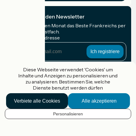
Ich abonniere den Newsletter
Erhalten Sie jeden Monat das Beste Frankreichs per
Rad in Ihrem Postfach.
Meine E-Mail-Adresse
Meine
E-
Mail-
Anmeldebedingungen
Adresse
Diese Webseite verwendet 'Cookies' um
Inhalte und Anzeigen zu personalisieren und
Gefördert im Rahmen von Destination France
zu analysieren. Bestimmen Sie, welche
Dienste benutzt werden dürfen
Verbiete alle Cookies
Alle akzeptieren
Accueil Vélo Pro
Kontakt
Personalisieren
Rechtliche Informationen
DE
Kontakt
Privacy policy
Kartenoptionen
Réalisation :
StudioJuillet
et
France Vélo Tourisme