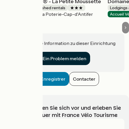
Gîtes de France® - La Petite Moussette
Domaine 
Lodgings and furnished rentals
Lodgings 
La Poterie-Cap-d'Antifer
Accueil Vélo
Accueil V
Haben Sie eine Information zu dieser Einrichtung
für uns?
Ein Problem melden
Enregistrer
Contacter
Wählen, bereiten Sie sich vor und erleben Sie
Ihr Radabenteuer mit France Vélo Tourisme