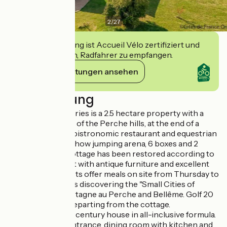
2
/
27
Diese Einrichtung ist Accueil Vélo zertifiziert und
verpflichtet sich, Radfahrer zu empfangen.
Ihre Verpflichtungen ansehen
Beschreibung
Le Bistrot des Écuries is a 2.5 hectare property with a
breathtaking view of the Perche hills, at the end of a
small road, with a bistronomic restaurant and equestrian
facilities on site (show jumping arena, 6 boxes and 2
paddocks). The cottage has been restored according to
the rules of the art with antique furniture and excellent
comfort. Your hosts offer meals on site from Thursday to
Sunday. Don't miss discovering the "Small Cities of
Character" of Mortagne au Perche and Bellême. Golf 20
km. Hiking trails departing from the cottage.
Independent 17th century house in all-inclusive formula.
- Ground floor : entrance, dining room with kitchen and