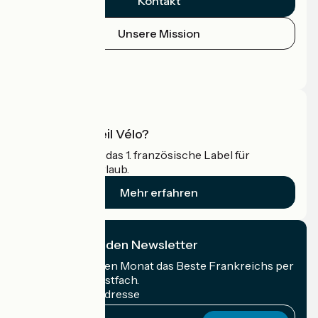
Kontakt
Unsere Mission
Pressebereich
Profi-Bereich
Was ist Accueil Vélo?
Accueil Vélo ist das 1. französische Label für
Radfahrer im Urlaub.
Mehr erfahren
Ich abonniere den Newsletter
Erhalten Sie jeden Monat das Beste Frankreichs per
Rad in Ihrem Postfach.
Meine E-Mail-Adresse