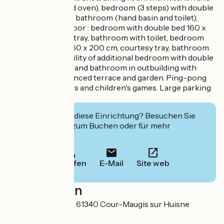
living room (bread oven), bedroom (3 steps) with double
bed 160 x 200 cm, bathroom (hand basin and toilet),
laundry room. - Floor : bedroom with double bed 160 x
200 cm, courtesy tray, bathroom with toilet, bedroom
with double bed 160 x 200 cm, courtesy tray, bathroom
with toilet, Possibility of additional bedroom with double
bed 160 x 200 cm and bathroom in outbuilding with
supplement. Unfenced terrace and garden. Ping-pong
table, bowling, balls and children's games. Large parking
lot.
Interessiert Sie diese Einrichtung? Besuchen Sie
deren Website zum Buchen oder für mehr
Informationen.
Anrufen
E-Mail
Site web
Localisation
La Grande Maison 61340 Cour-Maugis sur Huisne