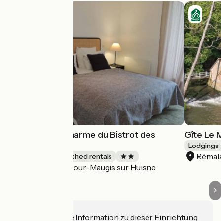
Petit Gite de Charme du Bistrot des
Gîte Le 
Ecuries
Lodgings 
Rémal
Lodgings and furnished rentals
Cour-Maugis sur Huisne
Accueil Vélo
Haben Sie eine Information zu dieser Einrichtung