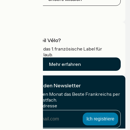
Pressebereich
Profi-Bereich
Was ist Accueil Vélo?
Accueil Vélo ist das 1. französische Label für
Radfahrer im Urlaub.
Mehr erfahren
Ich abonniere den Newsletter
Erhalten Sie jeden Monat das Beste Frankreichs per
Rad in Ihrem Postfach.
Meine E-Mail-Adresse
Meine
E-
Mail-