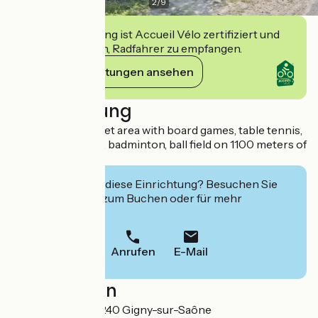
2
/
9
Diese Einrichtung ist Accueil Vélo zertifiziert und
verpflichtet sich, Radfahrer zu empfangen.
Ihre Verpflichtungen ansehen
Beschreibung
Family gite in a quiet area with board games, table tennis,
trampoline, swing, badminton, ball field on 1100 meters of
land.
Interessiert Sie diese Einrichtung? Besuchen Sie
deren Website zum Buchen oder für mehr
Informationen.
Anrufen
E-Mail
Localisation
16 Grande Rue 71240 Gigny-sur-Saône