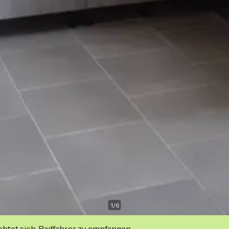
1
/
6
ichtet sich, Radfahrer zu empfangen.