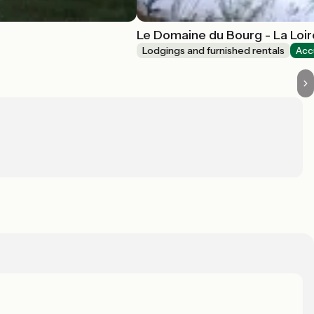
Le Domaine du Bourg - La Loir
Lodgings and furnished rentals
Acc