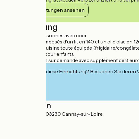
Ihre Verpflichtungen ansehen
Beschreibung
Gîte pour 2 à 4 personnes avec cour
- 4 couchages composés d'un lit en 140 et un clic clac en 1
- pièce à vivre et cuisine toute équipée (frigidaire/congélateu
- matériel et jeux pour enfants
Animaux acceptés sur demande avec supplément de 8 eur
Interessiert Sie diese Einrichtung? Besuchen Sie deren
Localisation
12 rue de la Mairie 03230 Gannay-sur-Loire