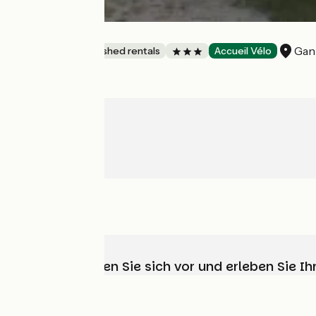
La Chèvrerie
Gan
Lodgings and furnished rentals
Accueil Vélo
Wählen, bereiten Sie sich vor und erleben Sie 