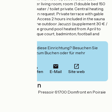
landing with corner living room, room (1 double bed 150
cm) with room of water / toilet private. Central heating.
Possibility dryer on request. Private terrace with gable
without opposite. Access 2 hours included in the sauna
in a barrel and in the outdoor Jacuzzi (supplement 30 € /
2 h beyond). Above ground pool heated from April to
September, pétanque court, badminton, football and
hockey.
Interessiert Sie diese Einrichtung? Besuchen Sie
deren Website zum Buchen oder für mehr
Informationen.
Anrufen
E-Mail
Site web
Localisation
La Différence - Le Pressoir 61700 Domfront en Poiraie