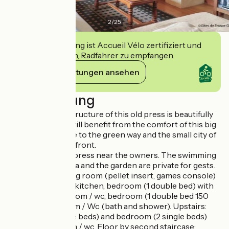
2
/
25
Diese Einrichtung ist Accueil Vélo zertifiziert und
verpflichtet sich, Radfahrer zu empfangen.
Ihre Verpflichtungen ansehen
Beschreibung
The impressive structure of this old press is beautifully
highlighted. You will benefit from the comfort of this big
cottage very close to the green way and the small city of
character of Domfront.
Old independent press near the owners. The swimming
pool, jacuzzi, sauna and the garden are private for gests.
Ground floor: living room (pellet insert, games console)
with dining room, kitchen, bedroom (1 double bed) with
private shower room / wc, bedroom (1 double bed 150
cm) with bathroom / Wc (bath and shower). Upstairs:
bedroom (2 single beds) and bedroom (2 single beds)
with shower room / wc. Floor by second staircase: