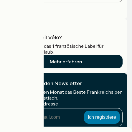
Pressebereich
Profi-Bereich
Was ist Accueil Vélo?
Accueil Vélo ist das 1. französische Label für
Radfahrer im Urlaub.
Mehr erfahren
Ich abonniere den Newsletter
Erhalten Sie jeden Monat das Beste Frankreichs per
Rad in Ihrem Postfach.
Meine E-Mail-Adresse
Meine
E-
Mail-
Anmeldebedingungen