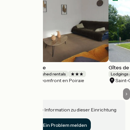
La Halte Cycliste
Gîtes de
Lodgings and furnished rentals
Lodgings 
Domfront en Poiraie
Saint-
Accueil Vélo
Haben Sie eine Information zu dieser Einrichtung
für uns?
Ein Problem melden