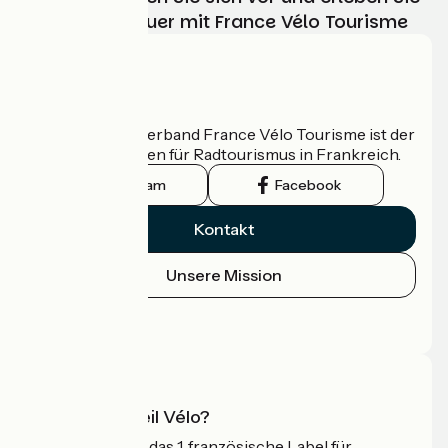
Ihr Radabenteuer mit France Vélo Tourisme
Wer sind wir?
Der nationale Verband France Vélo Tourisme ist der
offizielle Leitfaden für Radtourismus in Frankreich.
Instagram
Facebook
Kontakt
Unsere Mission
Pressebereich
Profi-Bereich
Was ist Accueil Vélo?
Accueil Vélo ist das 1. französische Label für