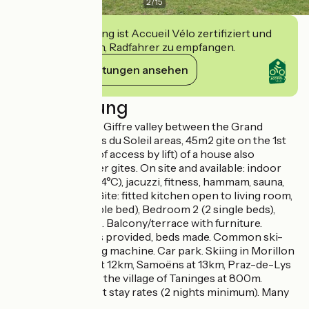
2
/
15
Diese Einrichtung ist Accueil Vélo zertifiziert und
verpflichtet sich, Radfahrer zu empfangen.
Ihre Verpflichtungen ansehen
Beschreibung
In the heart of the Giffre valley between the Grand
Massifs and Portes du Soleil areas, 45m2 gite on the 1st
floor (possibility of access by lift) of a house also
comprising 4 other gites. On site and available: indoor
swimming pool (34°C), jacuzzi, fitness, hammam, sauna,
body care. In the Gite: fitted kitchen open to living room,
Bedroom 1 (1 double bed), Bedroom 2 (2 single beds),
shower room, WC. Balcony/terrace with furniture.
Sheets and towels provided, beds made. Common ski-
room with washing machine. Car park. Skiing in Morillon
at 6km, Les Gets at 12km, Samoëns at 13km, Praz-de-Lys
at 14km. Center of the village of Taninges at 800m.
Possibility of short stay rates (2 nights minimum). Many
hikes nearby.