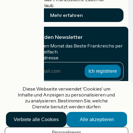
Radfahrer im Urlaub.
Mehr erfahren
Ich abonniere den Newsletter
Erhalten Sie jeden Monat das Beste Frankreichs per
Rad in Ihrem Postfach.
Meine E-Mail-Adresse
Meine
E-
Mail-
Anmeldebedingungen
Adresse
Diese Webseite verwendet 'Cookies' um
Inhalte und Anzeigen zu personalisieren und
Gefördert im Rahmen von Destination France
zu analysieren. Bestimmen Sie, welche
Dienste benutzt werden dürfen
Verbiete alle Cookies
Alle akzeptieren
Accueil Vélo Pro
Kontakt
Personalisieren