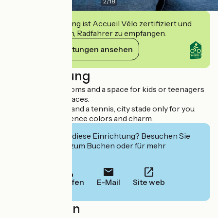
2
/
18
Diese Einrichtung ist Accueil Vélo zertifiziert und
verpflichtet sich, Radfahrer zu empfangen.
Ihre Verpflichtungen ansehen
Beschreibung
6 independent rooms and a space for kids or teenagers
offering 3 more places.
A swimming pool and a tennis, city stade only for you.
Welcome in Provence colors and charm.
Interessiert Sie diese Einrichtung? Besuchen Sie
deren Website zum Buchen oder für mehr
Informationen.
Anrufen
E-Mail
Site web
Localisation