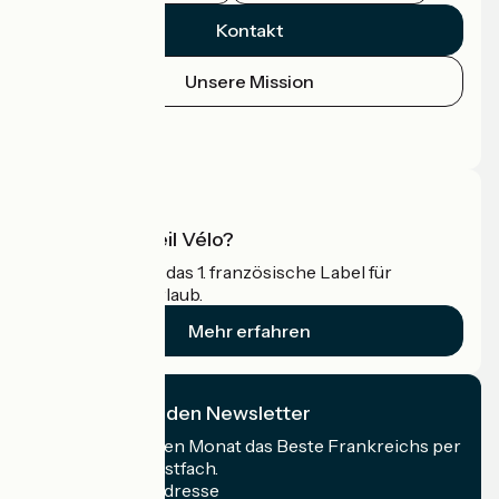
Kontakt
Unsere Mission
Pressebereich
Profi-Bereich
Was ist Accueil Vélo?
Accueil Vélo ist das 1. französische Label für
Radfahrer im Urlaub.
Mehr erfahren
Ich abonniere den Newsletter
Erhalten Sie jeden Monat das Beste Frankreichs per
Rad in Ihrem Postfach.
Meine E-Mail-Adresse