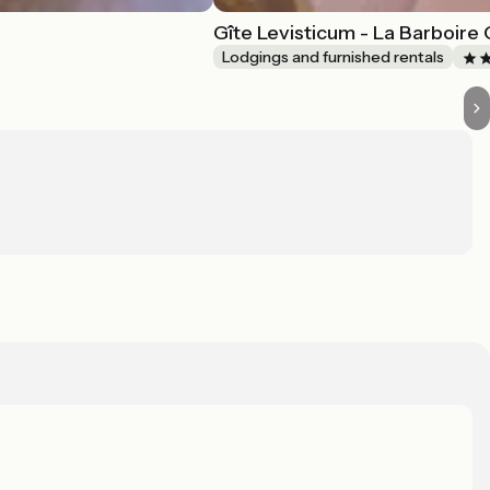
Gîte Levisticum - La Barboir
Lodgings and furnished rentals