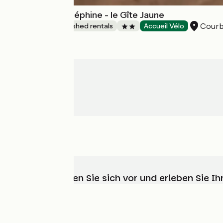
Les gîtes de Joséphine - le Gîte Jaune
Cour
Lodgings and furnished rentals
Accueil Vélo
Wählen, bereiten Sie sich vor und erleben Sie 
Wer sind wir?