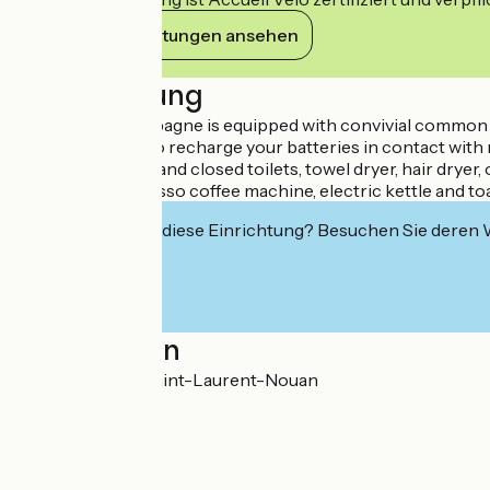
Ihre Verpflichtungen ansehen
Beschreibung
La Barboire Campagne is equipped with convivial common are
ideal place both to recharge your batteries in contact with
shower, separate and closed toilets, towel dryer, hair dryer,
crockery, Nespresso coffee machine, electric kettle and toa
Interessiert Sie diese Einrichtung? Besuchen Sie deren
Localisation
Barboire 41220 Saint-Laurent-Nouan