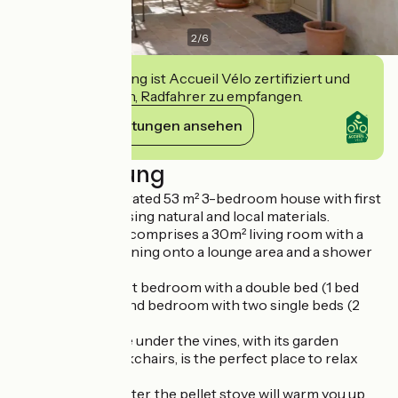
2
/
6
Diese Einrichtung ist Accueil Vélo zertifiziert und
verpflichtet sich, Radfahrer zu empfangen.
Ihre Verpflichtungen ansehen
Beschreibung
Charmingly decorated 53 m² 3-bedroom house with first
floor renovated using natural and local materials.
The ground floor comprises a 30m² living room with a
fitted kitchen opening onto a lounge area and a shower
room with toilet.
Upstairs is the first bedroom with a double bed (1 bed
140) and the second bedroom with two single beds (2
beds 90).
The shady terrace under the vines, with its garden
furniture and deckchairs, is the perfect place to relax
and unwind.
In autumn and winter, the pellet stove will warm you up