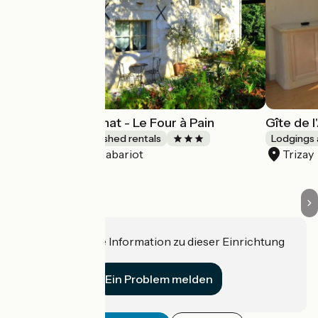
Gîtes du Maréchat - Le Four à Pain
Gîte de 
Lodgings and furnished rentals
Lodgings 
Cabariot
Trizay
Accueil Vélo
Haben Sie eine Information zu dieser Einrichtung
für uns?
Ein Problem melden