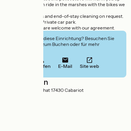
after a long garden ride in the marshes with the bikes we
provide.
Beds made, towels and end-of-stay cleaning on request.
Loan of bicycles. Private car park.
No smoking. Pets are welcome with our agreement.
Interessiert Sie diese Einrichtung? Besuchen Sie
deren Website zum Buchen oder für mehr
Informationen.
Anrufen
E-Mail
Site web
Localisation
2 lieu dit Le Maréchat 17430 Cabariot