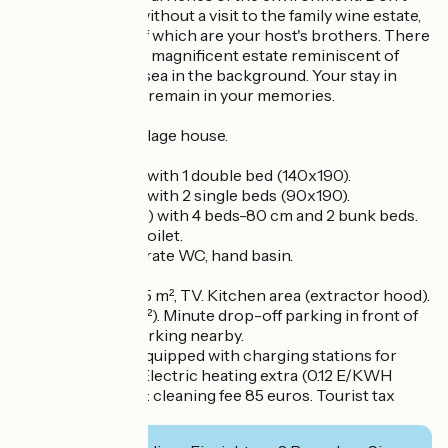
leave St Jeannet without a visit to the family wine estate,
the two owners of which are your host's brothers. There
you will discover a magnificent estate reminiscent of
Tuscany with the sea in the background. Your stay in
Saint-Jeannet will remain in your memories.
Duplex gîte in a village house.
3rd floor :
- Bedroom (9 m²) with 1 double bed (140x190).
- Bedroom (9 m²) with 2 single beds (90x190).
- Bedroom (30 m²) with 4 beds-80 cm and 2 bunk beds.
- Bathroom with toilet.
- Bathroom. Separate WC, hand basin.
4th floor :
-Living room of 35 m², TV. Kitchen area (extractor hood).
Small terrace (6m²). Minute drop-off parking in front of
the Gîte. Public parking nearby.
Saint-Jeannet is equipped with charging stations for
electric vehicles Electric heating extra (0.12 E/KWH
extra). On request: cleaning fee 85 euros. Tourist tax
extra.