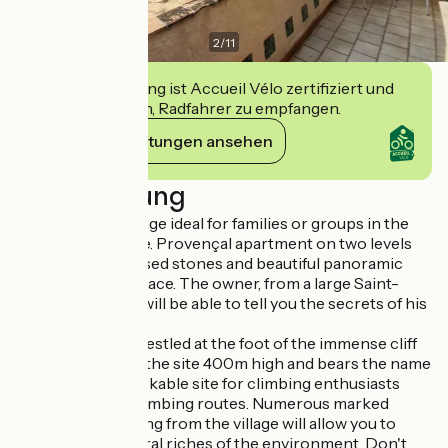
2
/
11
Diese Einrichtung ist Accueil Vélo zertifiziert und
verpflichtet sich, Radfahrer zu empfangen.
Ihre Verpflichtungen ansehen
Beschreibung
Large sunny cottage ideal for families or groups in the
heart of the village. Provençal apartment on two levels
with beams, exposed stones and beautiful panoramic
view from the terrace. The owner, from a large Saint-
Jeannoise family, will be able to tell you the secrets of his
town.
Saint-Jeannet is nestled at the foot of the immense cliff
which dominates the site 400m high and bears the name
'Baou'. It is a remarkable site for climbing enthusiasts
with numerous climbing routes. Numerous marked
hiking trails starting from the village will allow you to
discover the natural riches of the environment. Don't