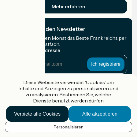
Mehr erfahren
Ich abonniere den Newsletter
Erhalten Sie jeden Monat das Beste Frankreichs per
Rad in Ihrem Postfach.
Meine E-Mail-Adresse
Meine
E-
Mail-
Anmeldebedingungen
Adresse
Diese Webseite verwendet 'Cookies' um
Inhalte und Anzeigen zu personalisieren und
Gefördert im Rahmen von Destination France
zu analysieren. Bestimmen Sie, welche
Dienste benutzt werden dürfen
Verbiete alle Cookies
Alle akzeptieren
Accueil Vélo Pro
Kontakt
Personalisieren
Rechtliche Informationen
DE
Kontakt