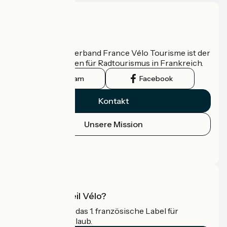
Wer sind wir?
Der nationale Verband France Vélo Tourisme ist der
offizielle Leitfaden für Radtourismus in Frankreich.
Instagram
Facebook
Kontakt
Unsere Mission
Pressebereich
Profi-Bereich
Was ist Accueil Vélo?
Accueil Vélo ist das 1. französische Label für
Radfahrer im Urlaub.