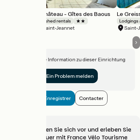
La Maison du Château - Gîtes des Baous
Le Greis
Lodgings and furnished rentals
Lodgings 
Saint-Jeannet
Saint-
Accueil Vélo
Haben Sie eine Information zu dieser Einrichtung
für uns?
Ein Problem melden
Enregistrer
Contacter
Wählen, bereiten Sie sich vor und erleben Sie
Ihr Radabenteuer mit France Vélo Tourisme