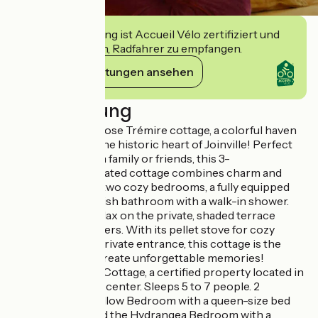
Diese Einrichtung ist Accueil Vélo zertifiziert und
verpflichtet sich, Radfahrer zu empfangen.
Ihre Verpflichtungen ansehen
Beschreibung
Discover the La Rose Trémire cottage, a colorful haven
of peace right in the historic heart of Joinville! Perfect
for a vacation with family or friends, this 3-
Cl%E9vacances-rated cottage combines charm and
modernity. Enjoy two cozy bedrooms, a fully equipped
kitchen, and a stylish bathroom with a walk-in shower.
On sunny days, relax on the private, shaded terrace
adorned with flowers. With its pellet stove for cozy
evenings and its private entrance, this cottage is the
perfect place to create unforgettable memories!
La Rose Trémère Cottage, a certified property located in
Joinville’s historic center. Sleeps 5 to 7 people. 2
bedrooms: the Yellow Bedroom with a queen-size bed
(160×200 cm), and the Hydrangea Bedroom with a