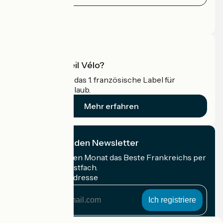
Pressebereich
Profi-Bereich
Was ist Accueil Vélo?
Accueil Vélo ist das 1. französische Label für
Radfahrer im Urlaub.
Mehr erfahren
Ich abonniere den Newsletter
Erhalten Sie jeden Monat das Beste Frankreichs per
Rad in Ihrem Postfach.
Meine E-Mail-Adresse
Meine
E-
Mail-
Anmeldebedingungen