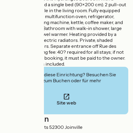
queen-size bed and a single bed (90×200 cm). 2 pull-out
guest beds available in the living room. Fully equipped
kitchen: stovetop, multifunction oven, refrigerator,
dishwasher, washing machine, kettle, coffee maker, and
small appliances. Bathroom with walk-in shower, large
sink, toilet, and towel warmer. Heating provided by a
pellet stove and electric radiators. Private, shaded
terrace with flowers. Separate entrance off Rue des
Porcelets. Cleaning fee: 40? required for all stays; if not
paid at the time of booking, it must be paid to the owner.
Sheets and towels included.
Interessiert Sie diese Einrichtung? Besuchen Sie
deren Website zum Buchen oder für mehr
Informationen.
Site web
Localisation
9 Rue des Porcelets 52300 Joinville