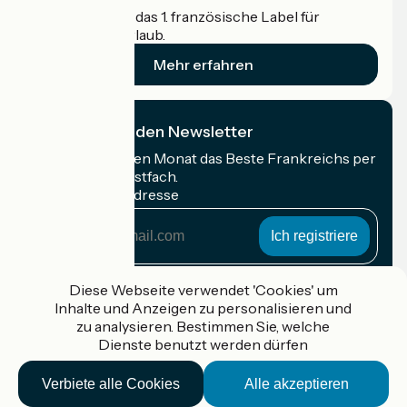
Accueil Vélo ist das 1. französische Label für
Radfahrer im Urlaub.
Mehr erfahren
Ich abonniere den Newsletter
Erhalten Sie jeden Monat das Beste Frankreichs per
Rad in Ihrem Postfach.
Meine E-Mail-Adresse
Meine
E-
Mail-
Anmeldebedingungen
Adresse
Diese Webseite verwendet 'Cookies' um
Inhalte und Anzeigen zu personalisieren und
Gefördert im Rahmen von Destination France
zu analysieren. Bestimmen Sie, welche
Dienste benutzt werden dürfen
Verbiete alle Cookies
Alle akzeptieren
Accueil Vélo Pro