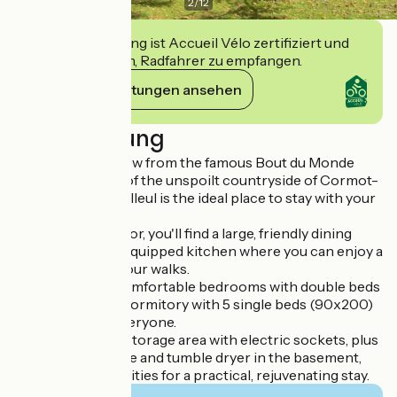
2
/
12
Diese Einrichtung ist Accueil Vélo zertifiziert und
verpflichtet sich, Radfahrer zu empfangen.
Ihre Verpflichtungen ansehen
Beschreibung
Just a stone's throw from the famous Bout du Monde
hike, in the heart of the unspoilt countryside of Cormot-
Vauchignon, Le Tilleul is the ideal place to stay with your
family or friends.
On the ground floor, you'll find a large, friendly dining
room and a fully-equipped kitchen where you can enjoy a
good meal after your walks.
Upstairs, three comfortable bedrooms with double beds
(160x200) and a dormitory with 5 single beds (90x200)
offer space for everyone.
A secure bicycle storage area with electric sockets, plus
a washing machine and tumble dryer in the basement,
complete the facilities for a practical, rejuvenating stay.