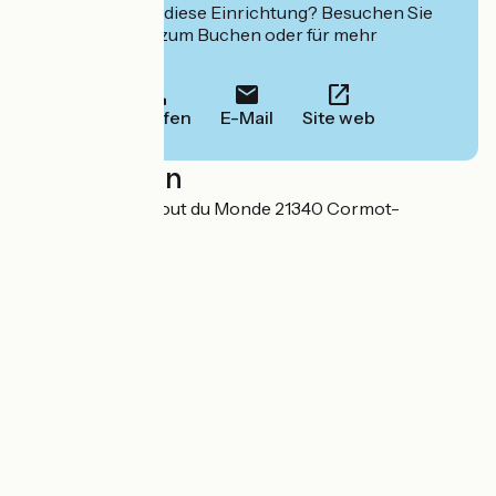
Interessiert Sie diese Einrichtung? Besuchen Sie
deren Website zum Buchen oder für mehr
Informationen.
Anrufen
E-Mail
Site web
Localisation
26-28 Route du Bout du Monde 21340 Cormot-
Vauchignon