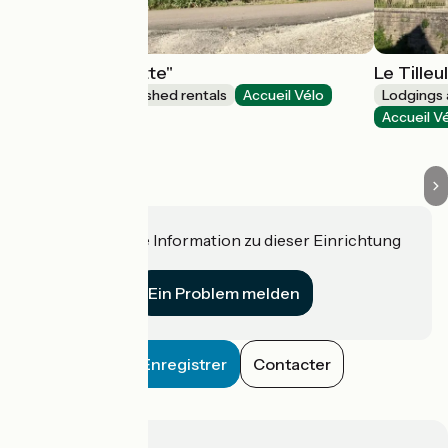
Gîte "La Fermette"
Le Tilleu
Lodgings and furnished rentals
Accueil Vélo
Lodgings 
Change
Accueil V
Haben Sie eine Information zu dieser Einrichtung
für uns?
Ein Problem melden
Enregistrer
Contacter