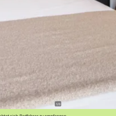
1
/
6
ichtet sich, Radfahrer zu empfangen.