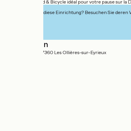
- L’ESCALE : le Bed & Bicycle idéal pour votre pause sur la D
Interessiert Sie diese Einrichtung? Besuchen Sie deren
Localisation
65 Rue de Praly 07360 Les Ollières-sur-Eyrieux