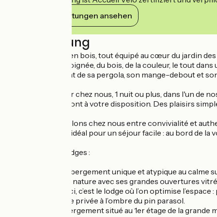
Ihre Verpflichtungen ansehen
Beschreibung
Charmant chalet en bois, tout équipé au cœur du jardin des
Une décoration soignée, du bois, de la couleur, le tout da
Profitez également de sa pergola, son mange-debout et son 
Venez vous évader chez nous, 1 nuit ou plus, dans l'un de nos 4
Piscine et jardin sont à votre disposition. Des plaisirs simpl
Nous vous accueillons chez nous entre convivialité et authen
Un emplacement idéal pour un séjour facile : au bord de la v
Découvrez nos lodges :
- LE CHALET : hébergement unique et atypique au calme sur l
vit au rythme de la nature avec ses grandes ouvertures vitrées
- LE PAVILLON : Ici, c’est le lodge où l’on optimise l’espace 
oublier sa terrasse privée à l’ombre du pin parasol.
- L’APPART : Hébergement situé au 1er étage de la grande ma