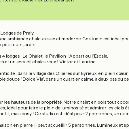
 Lodges de Praly.
ns une ambiance chaleureuse et moderne. Ce studio est idéal p
petit coin jardin.
 lodges : Le Chalet, le Pavillon, l'Appart ou l'Escale.
es et un accueil chaleureux ! Victor et Laurine.
ticité , dans le village des Ollières sur Eyrieux, en plein cœu
oie douce "Dolce Via", dans un quartier calme, à deux pas du c
es hauteurs de la propriété. Notre chalet en bois tout cocon 
, idéal pour faire le plein de luminosité et admirer les ciels ét
: petit, mais cosy ! Ce studio est idéal pour 2 personnes, un coi
ison en pierre, il peut accueillir 5 personnes. Lumineux et s