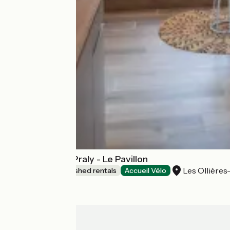
Les Lodges de Praly - Le Pavillon
Les Ollières
Lodgings and furnished rentals
Accueil Vélo