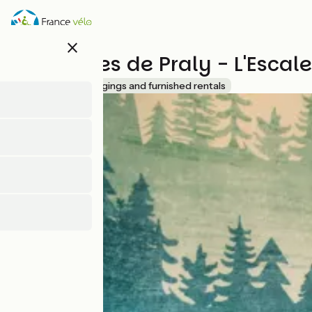
Direkt
zum
Inhalt
close
Les Lodges de Praly - L'Escale
Accueil Vélo
Lodgings and furnished rentals