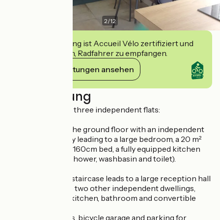
3
/
12
Diese Einrichtung ist Accueil Vélo zertifiziert und
verpflichtet sich, Radfahrer zu empfangen.
Ihre Verpflichtungen ansehen
Beschreibung
Gîte composed of three independent flats:
The largest is on the ground floor with an independent
entrance, a hallway leading to a large bedroom, a 20 m²
living room with a 160cm bed, a fully equipped kitchen
and a bathroom (shower, washbasin and toilet).
An outside stone staircase leads to a large reception hall
which leads to the two other independent dwellings,
each with a fitted kitchen, bathroom and convertible
sofas.
Terrace with views, bicycle garage and parking for