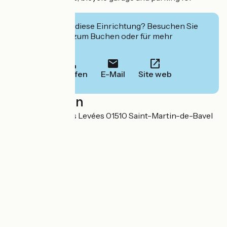
guests.
Interessiert Sie diese Einrichtung? Besuchen Sie
deren Website zum Buchen oder für mehr
Informationen.
Anrufen
E-Mail
Site web
Localisation
87 rue des Pierres Levées 01510 Saint-Martin-de-Bavel