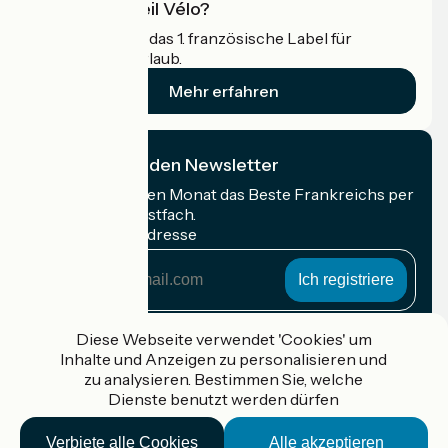
Was ist Accueil Vélo?
Accueil Vélo ist das 1. französische Label für
Radfahrer im Urlaub.
Mehr erfahren
Ich abonniere den Newsletter
Erhalten Sie jeden Monat das Beste Frankreichs per
Rad in Ihrem Postfach.
Meine E-Mail-Adresse
Meine
E-
Mail-
Anmeldebedingungen
Adresse
Diese Webseite verwendet 'Cookies' um
Inhalte und Anzeigen zu personalisieren und
Gefördert im Rahmen von Destination France
zu analysieren. Bestimmen Sie, welche
Dienste benutzt werden dürfen
Verbiete alle Cookies
Alle akzeptieren