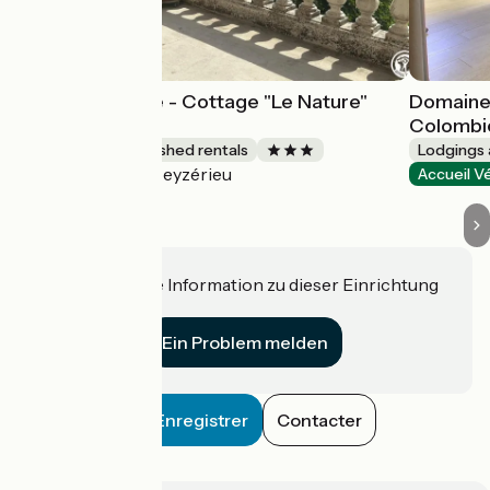
La Tranquilitude - Cottage "Le Nature"
Domaine 
garden level
Colombi
Lodgings and furnished rentals
Lodgings 
Ceyzérieu
Accueil Vélo
Accueil V
Haben Sie eine Information zu dieser Einrichtung
für uns?
Ein Problem melden
Enregistrer
Contacter