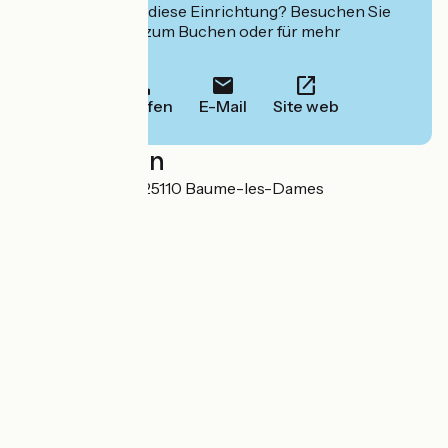
Interessiert Sie diese Einrichtung? Besuchen Sie
deren Website zum Buchen oder für mehr
Informationen.
Anrufen
E-Mail
Site web
Localisation
10 Place de la Loi 25110 Baume-les-Dames