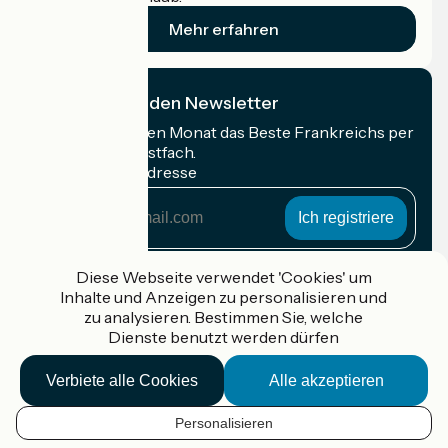
Mehr erfahren
Ich abonniere den Newsletter
Erhalten Sie jeden Monat das Beste Frankreichs per
Rad in Ihrem Postfach.
Meine E-Mail-Adresse
Meine
E-
Mail-
Anmeldebedingungen
Adresse
Diese Webseite verwendet 'Cookies' um
Inhalte und Anzeigen zu personalisieren und
Gefördert im Rahmen von Destination France
zu analysieren. Bestimmen Sie, welche
Dienste benutzt werden dürfen
Verbiete alle Cookies
Alle akzeptieren
Accueil Vélo Pro
Kontakt
Personalisieren
Rechtliche Informationen
DE