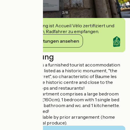
2
/
8
Diese Einrichtung ist Accueil Vélo zertifiziert und
verpflichtet sich, Radfahrer zu empfangen.
Ihre Verpflichtungen ansehen
Beschreibung
La suite Tourelle is a furnished tourist accommodation
located in a house listed as a historic monument, "the
house with the turret", so characteristic of Baume les
Dames, right in the historic centre and close to the
Tourist Office, shops and restaurants!
This furnished apartment comprises a large bedroom
with 1 double bed (160cm), 1 bedroom with 1 single bed
(160cm), separate bathroom and wc. and 1 kitchenette.
Tastefully decorated!
Table d'hôtes available by prior arrangement (home
cooking using local produce).