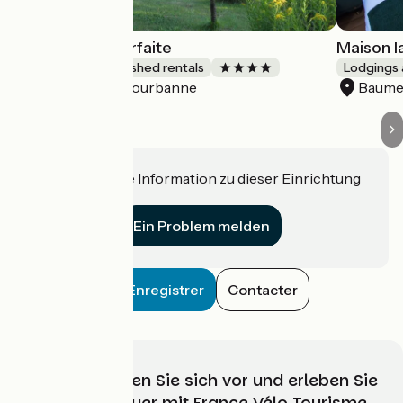
La Maison Imparfaite
Maison la
Lodgings and furnished rentals
Lodgings 
Fourbanne
Baume
Accueil Vélo
Haben Sie eine Information zu dieser Einrichtung
für uns?
Ein Problem melden
Enregistrer
Contacter
Wählen, bereiten Sie sich vor und erleben Sie
Ihr Radabenteuer mit France Vélo Tourisme