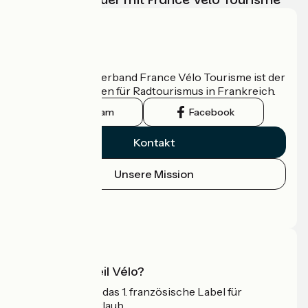
Wer sind wir?
Der nationale Verband France Vélo Tourisme ist der
offizielle Leitfaden für Radtourismus in Frankreich.
Instagram
Facebook
Kontakt
Unsere Mission
Pressebereich
Profi-Bereich
Was ist Accueil Vélo?
Accueil Vélo ist das 1. französische Label für
Radfahrer im Urlaub.