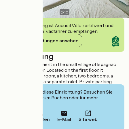
2
/
10
Diese Einrichtung ist Accueil Vélo zertifiziert und
verpflichtet sich, Radfahrer zu empfangen.
Ihre Verpflichtungen ansehen
Beschreibung
Very bright apartment in the small village of Ispagnac,
near the Tarn River. Located on the first floor, it
comprises a living room, a kitchen, two bedrooms, a
shower room, and a separate toilet. Private parking.
Interessiert Sie diese Einrichtung? Besuchen Sie
deren Website zum Buchen oder für mehr
Informationen.
Anrufen
E-Mail
Site web