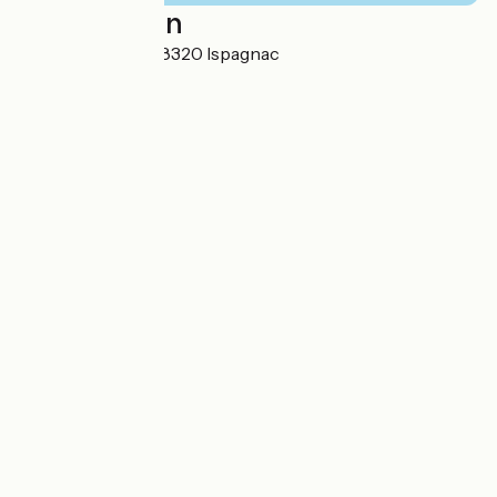
Localisation
6 Chemin Royal 48320 Ispagnac