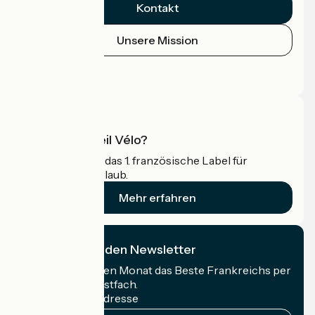
Kontakt
Unsere Mission
Pressebereich
Profi-Bereich
Was ist Accueil Vélo?
Accueil Vélo ist das 1. französische Label für
Radfahrer im Urlaub.
Mehr erfahren
Ich abonniere den Newsletter
Erhalten Sie jeden Monat das Beste Frankreichs per
Rad in Ihrem Postfach.
Meine E-Mail-Adresse