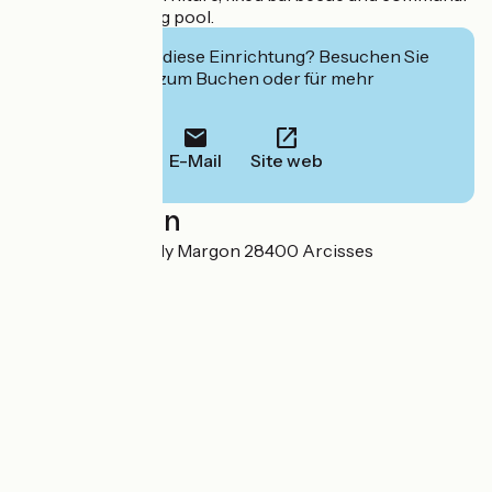
outdoor swimming pool.
Interessiert Sie diese Einrichtung? Besuchen Sie
deren Website zum Buchen oder für mehr
Informationen.
E-Mail
Site web
Localisation
Manoir du Bois Joly Margon 28400 Arcisses