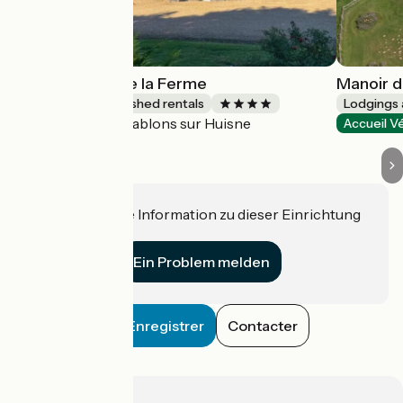
Gîte Les Clés de la Ferme
Manoir du
Lodgings and furnished rentals
Lodgings 
Sablons sur Huisne
Accueil Vélo
Accueil V
Haben Sie eine Information zu dieser Einrichtung
für uns?
Ein Problem melden
Enregistrer
Contacter