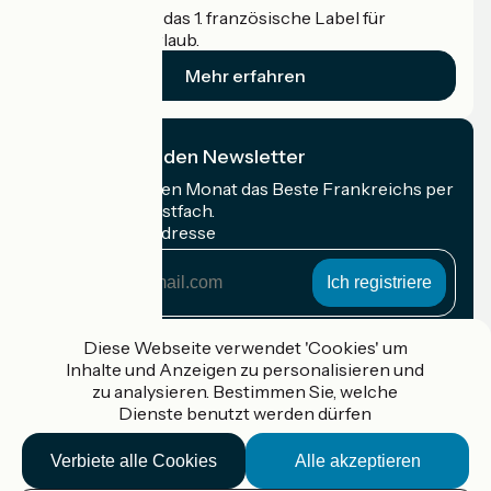
Accueil Vélo ist das 1. französische Label für
Radfahrer im Urlaub.
Mehr erfahren
Ich abonniere den Newsletter
Erhalten Sie jeden Monat das Beste Frankreichs per
Rad in Ihrem Postfach.
Meine E-Mail-Adresse
Meine
E-
Mail-
Anmeldebedingungen
Adresse
Diese Webseite verwendet 'Cookies' um
Inhalte und Anzeigen zu personalisieren und
Gefördert im Rahmen von Destination France
zu analysieren. Bestimmen Sie, welche
Dienste benutzt werden dürfen
Verbiete alle Cookies
Alle akzeptieren
Accueil Vélo Pro