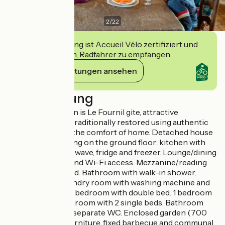
2
/
22
Diese Einrichtung ist Accueil Vélo zertifiziert und
verpflichtet sich, Radfahrer zu empfangen.
Ihre Verpflichtungen ansehen
Beschreibung
The latest creation is Le Fournil gite, attractive
accommodation, traditionally restored using authentic
materials, with all the comfort of home. Detached house
(135 m²), comprising on the ground floor: kitchen with
dishwasher, microwave, fridge and freezer. Lounge/dining
room with stove and Wi-Fi access. Mezzanine/reading
room with sofa bed. Bathroom with walk-in shower,
separate WC. Laundry room with washing machine and
dryer. First floor: 1 bedroom with double bed. 1 bedroom
with 2 twin beds. 1 room with 2 single beds. Bathroom
with corner bath, separate WC. Enclosed garden (700
m²) with garden furniture, fixed barbecue and communal