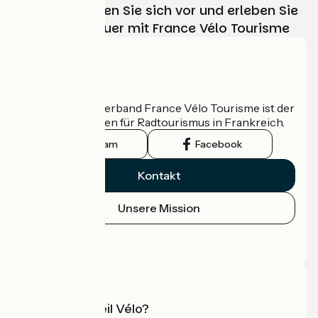
Wählen, bereiten Sie sich vor und erleben Sie
Ihr Radabenteuer mit France Vélo Tourisme
Wer sind wir?
Der nationale Verband France Vélo Tourisme ist der
offizielle Leitfaden für Radtourismus in Frankreich.
Instagram
Facebook
Kontakt
Unsere Mission
Pressebereich
Profi-Bereich
Was ist Accueil Vélo?