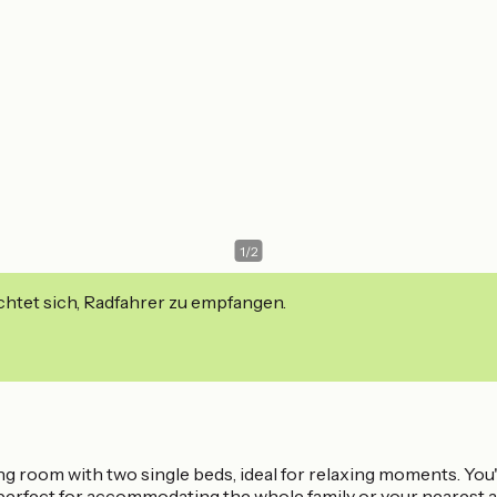
1
/
2
ichtet sich, Radfahrer zu empfangen.
ng room with two single beds, ideal for relaxing moments. You'
, perfect for accommodating the whole family or your nearest 