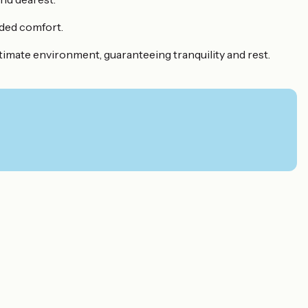
dded comfort.
ntimate environment, guaranteeing tranquility and rest.