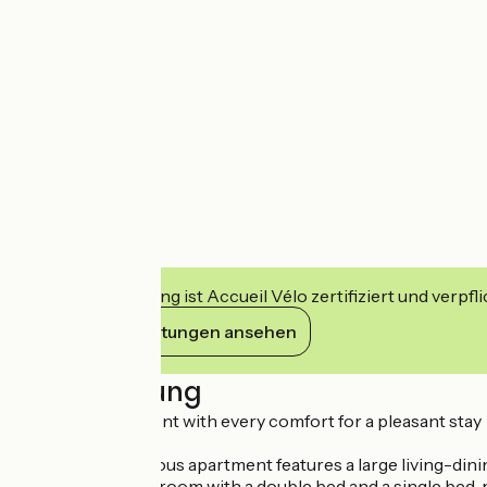
Diese Einrichtung ist Accueil Vélo zertifiziert und verpfl
Ihre Verpflichtungen ansehen
Beschreibung
Spacious apartment with every comfort for a pleasant stay
This bright, spacious apartment features a large living-dini
well as a large bedroom with a double bed and a single bed