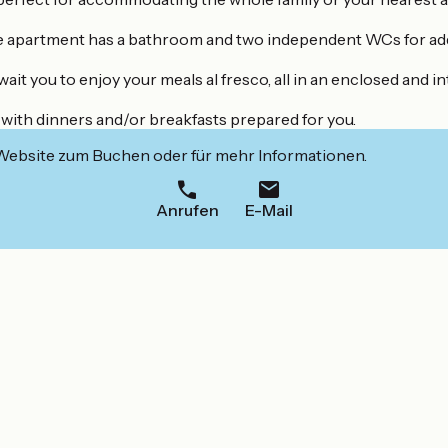
 the apartment has a bathroom and two independent WCs for a
ait you to enjoy your meals al fresco, all in an enclosed and i
, with dinners and/or breakfasts prepared for you.
 Website zum Buchen oder für mehr Informationen.
Anrufen
E-Mail