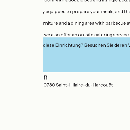
The kitchen is fully equipped to prepare your meals, and
Outside, garden furniture and a dining area with barbecue aw
Upon reservation, we also offer an on-site catering service
Interessiert Sie diese Einrichtung? Besuchen Sie deren
Localisation
54 rue Lecroisey 50730 Saint-Hilaire-du-Harcouët