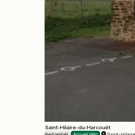
Gîte d'étape de Saint-Hilaire-du-Harcouët
Saint-Hilai
Lodgings and furnished rentals
Accueil Vélo