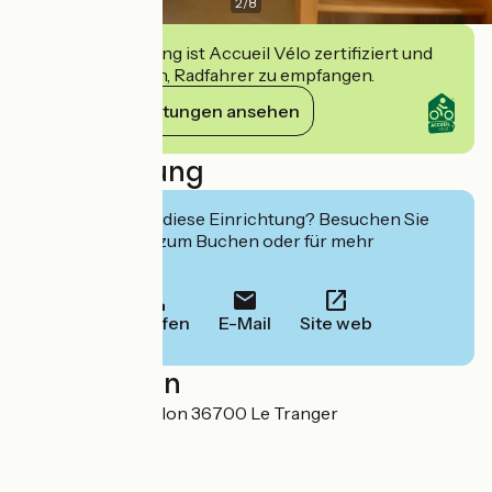
2
/
8
Diese Einrichtung ist Accueil Vélo zertifiziert und
verpflichtet sich, Radfahrer zu empfangen.
Ihre Verpflichtungen ansehen
Beschreibung
Interessiert Sie diese Einrichtung? Besuchen Sie
deren Website zum Buchen oder für mehr
Informationen.
Anrufen
E-Mail
Site web
Localisation
26 route de Châtillon 36700 Le Tranger