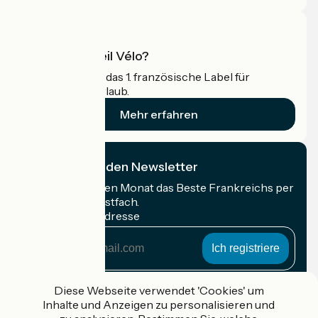
Was ist Accueil Vélo?
Accueil Vélo ist das 1. französische Label für
Radfahrer im Urlaub.
Mehr erfahren
Ich abonniere den Newsletter
Erhalten Sie jeden Monat das Beste Frankreichs per
Rad in Ihrem Postfach.
Meine E-Mail-Adresse
Meine
E-
Mail-
Anmeldebedingungen
Adresse
Diese Webseite verwendet 'Cookies' um
Inhalte und Anzeigen zu personalisieren und
Gefördert im Rahmen von Destination France