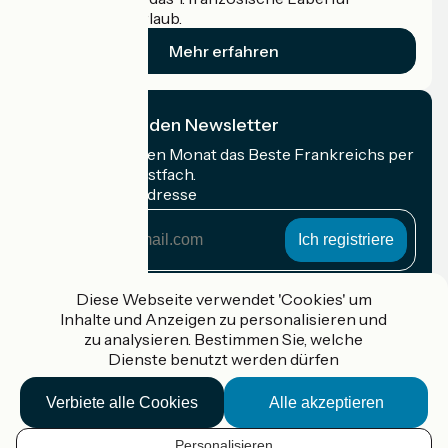
Radfahrer im Urlaub.
Mehr erfahren
Ich abonniere den Newsletter
Erhalten Sie jeden Monat das Beste Frankreichs per
Rad in Ihrem Postfach.
Meine E-Mail-Adresse
Meine
E-
Mail-
Anmeldebedingungen
Adresse
Diese Webseite verwendet 'Cookies' um
Inhalte und Anzeigen zu personalisieren und
Gefördert im Rahmen von Destination France
zu analysieren. Bestimmen Sie, welche
Dienste benutzt werden dürfen
Verbiete alle Cookies
Alle akzeptieren
Accueil Vélo Pro
Kontakt
Personalisieren