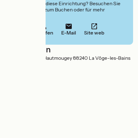
Interessiert Sie diese Einrichtung? Besuchen Sie
deren Website zum Buchen oder für mehr
Informationen.
Anrufen
E-Mail
Site web
Localisation
5 pont du Coney Hautmougey 88240 La Vôge-les-Bains