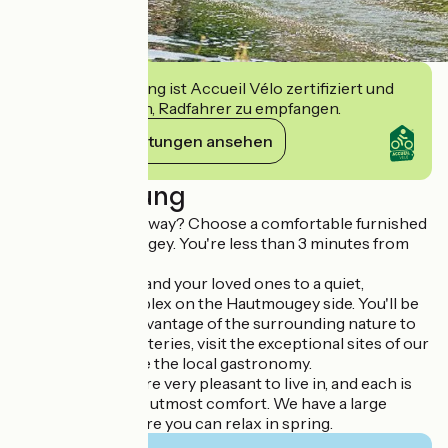
Diese Einrichtung ist Accueil Vélo zertifiziert und
verpflichtet sich, Radfahrer zu empfangen.
Ihre Verpflichtungen ansehen
Beschreibung
Looking for a getaway? Choose a comfortable furnished
rental in Hautmougey. You're less than 3 minutes from
the spa by car.
We welcome you and your loved ones to a quiet,
picturesque complex on the Hautmougey side. You'll be
able to take full advantage of the surrounding nature to
recharge your batteries, visit the exceptional sites of our
region and sample the local gastronomy.
Our apartments are very pleasant to live in, and each is
equipped for your utmost comfort. We have a large
wooded park where you can relax in spring.