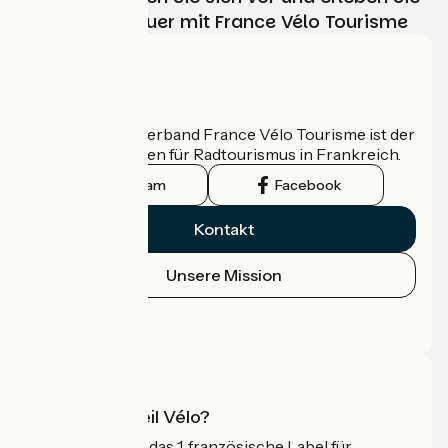
Ihr Radabenteuer mit France Vélo Tourisme
Wer sind wir?
Der nationale Verband France Vélo Tourisme ist der
offizielle Leitfaden für Radtourismus in Frankreich.
Instagram
Facebook
Kontakt
Unsere Mission
Pressebereich
Profi-Bereich
Was ist Accueil Vélo?
Accueil Vélo ist das 1. französische Label für